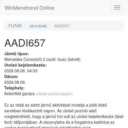
WinMenetrend Online
FUTÁR
Járművek
AADI657
AADI657
Jármű típus:
Mercedes ConectoG 2 csukl. busz (bérelt)
Utolsó bejelentkezés:
2026.08.06. 04:33
Dátum:
2026.08.06.
Telephely:
Kelenföld garázs
(Utolsó pozíció alapján)
Ez az oldal az adott jármű aktivitását mutatja a jobb felső
sarokban kiválasztott napon. Az utolsó pozíció alatt
megtekinthető, hogy a jármű hol volt az utolsó bejelentkezés (lásd
fent) időpontjában. A viszonylatra és a forgalmira kattintva az
azokra bejelentkező járművek tekinthetőek meg.