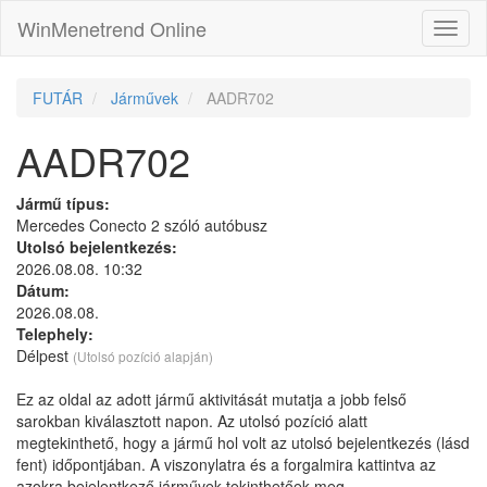
WinMenetrend Online
FUTÁR
Járművek
AADR702
AADR702
Jármű típus:
Mercedes Conecto 2 szóló autóbusz
Utolsó bejelentkezés:
2026.08.08. 10:32
Dátum:
2026.08.08.
Telephely:
Délpest
(Utolsó pozíció alapján)
Ez az oldal az adott jármű aktivitását mutatja a jobb felső
sarokban kiválasztott napon. Az utolsó pozíció alatt
megtekinthető, hogy a jármű hol volt az utolsó bejelentkezés (lásd
fent) időpontjában. A viszonylatra és a forgalmira kattintva az
azokra bejelentkező járművek tekinthetőek meg.