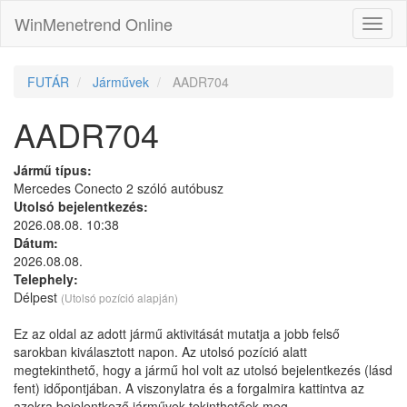
WinMenetrend Online
FUTÁR
Járművek
AADR704
AADR704
Jármű típus:
Mercedes Conecto 2 szóló autóbusz
Utolsó bejelentkezés:
2026.08.08. 10:38
Dátum:
2026.08.08.
Telephely:
Délpest
(Utolsó pozíció alapján)
Ez az oldal az adott jármű aktivitását mutatja a jobb felső
sarokban kiválasztott napon. Az utolsó pozíció alatt
megtekinthető, hogy a jármű hol volt az utolsó bejelentkezés (lásd
fent) időpontjában. A viszonylatra és a forgalmira kattintva az
azokra bejelentkező járművek tekinthetőek meg.