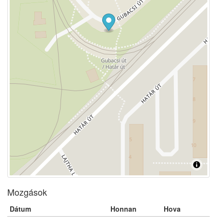
Mozgások
Dátum
Honnan
Hova