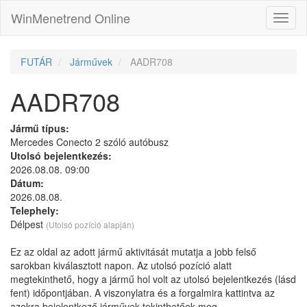
WinMenetrend Online
FUTÁR
Járművek
AADR708
AADR708
Jármű típus:
Mercedes Conecto 2 szóló autóbusz
Utolsó bejelentkezés:
2026.08.08. 09:00
Dátum:
2026.08.08.
Telephely:
Délpest
(Utolsó pozíció alapján)
Ez az oldal az adott jármű aktivitását mutatja a jobb felső
sarokban kiválasztott napon. Az utolsó pozíció alatt
megtekinthető, hogy a jármű hol volt az utolsó bejelentkezés (lásd
fent) időpontjában. A viszonylatra és a forgalmira kattintva az
azokra bejelentkező járművek tekinthetőek meg.