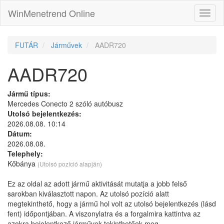
WinMenetrend Online
FUTÁR
Járművek
AADR720
AADR720
Jármű típus:
Mercedes Conecto 2 szóló autóbusz
Utolsó bejelentkezés:
2026.08.08. 10:14
Dátum:
2026.08.08.
Telephely:
Kőbánya
(Utolsó pozíció alapján)
Ez az oldal az adott jármű aktivitását mutatja a jobb felső
sarokban kiválasztott napon. Az utolsó pozíció alatt
megtekinthető, hogy a jármű hol volt az utolsó bejelentkezés (lásd
fent) időpontjában. A viszonylatra és a forgalmira kattintva az
azokra bejelentkező járművek tekinthetőek meg.