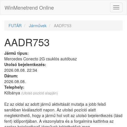
WinMenetrend Online
FUTÁR
Járművek
AADR753
AADR753
Jármű típus:
Mercedes Conecto 2G csuklós autóbusz
Utolsó bejelentkezés:
2026.08.08. 22:34
Dátum:
2026.08.08.
Telephely:
Kőbánya
(Utolsó pozíció alapján)
Ez az oldal az adott jármű aktivitását mutatja a jobb felső
sarokban kiválasztott napon. Az utolsó pozíció alatt
megtekinthető, hogy a jármű hol volt az utolsó bejelentkezés (lásd
fent) időpontjában. A viszonylatra és a forgalmira kattintva az
azokra bejelentkező járművek tekinthetőek meg.