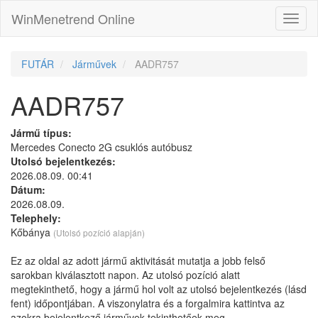
WinMenetrend Online
FUTÁR
Járművek
AADR757
AADR757
Jármű típus:
Mercedes Conecto 2G csuklós autóbusz
Utolsó bejelentkezés:
2026.08.09. 00:41
Dátum:
2026.08.09.
Telephely:
Kőbánya
(Utolsó pozíció alapján)
Ez az oldal az adott jármű aktivitását mutatja a jobb felső
sarokban kiválasztott napon. Az utolsó pozíció alatt
megtekinthető, hogy a jármű hol volt az utolsó bejelentkezés (lásd
fent) időpontjában. A viszonylatra és a forgalmira kattintva az
azokra bejelentkező járművek tekinthetőek meg.