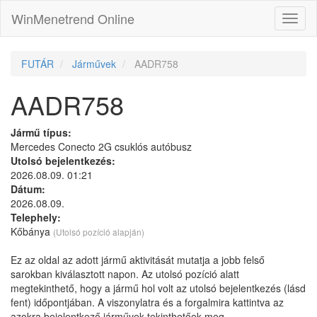
WinMenetrend Online
FUTÁR
Járművek
AADR758
AADR758
Jármű típus:
Mercedes Conecto 2G csuklós autóbusz
Utolsó bejelentkezés:
2026.08.09. 01:21
Dátum:
2026.08.09.
Telephely:
Kőbánya
(Utolsó pozíció alapján)
Ez az oldal az adott jármű aktivitását mutatja a jobb felső
sarokban kiválasztott napon. Az utolsó pozíció alatt
megtekinthető, hogy a jármű hol volt az utolsó bejelentkezés (lásd
fent) időpontjában. A viszonylatra és a forgalmira kattintva az
azokra bejelentkező járművek tekinthetőek meg.