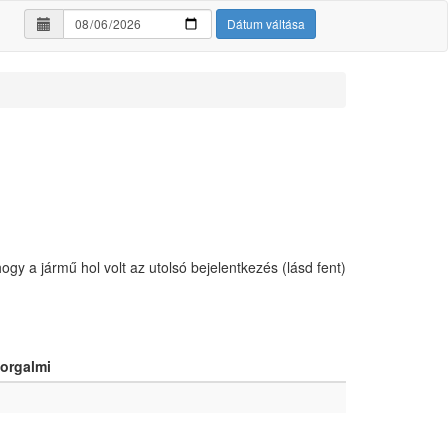
Dátum váltása
hogy a jármű hol volt az utolsó bejelentkezés (lásd fent)
orgalmi