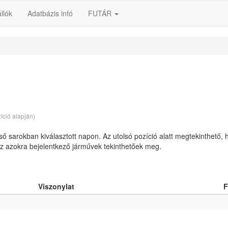
llók
Adatbázis infó
FUTÁR
íció alapján)
lső sarokban kiválasztott napon. Az utolsó pozíció alatt megtekinthető, 
 az azokra bejelentkező járművek tekinthetőek meg.
Viszonylat
F