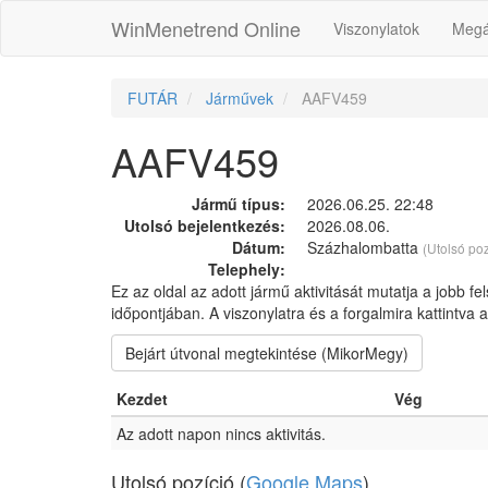
WinMenetrend Online
Viszonylatok
Megá
FUTÁR
Járművek
AAFV459
AAFV459
Jármű típus:
2026.06.25. 22:48
Utolsó bejelentkezés:
2026.08.06.
Dátum:
Százhalombatta
(Utolsó poz
Telephely:
Ez az oldal az adott jármű aktivitását mutatja a jobb fe
időpontjában. A viszonylatra és a forgalmira kattintva
Bejárt útvonal megtekintése (MikorMegy)
Kezdet
Vég
Az adott napon nincs aktivitás.
Utolsó pozíció (
Google Maps
)