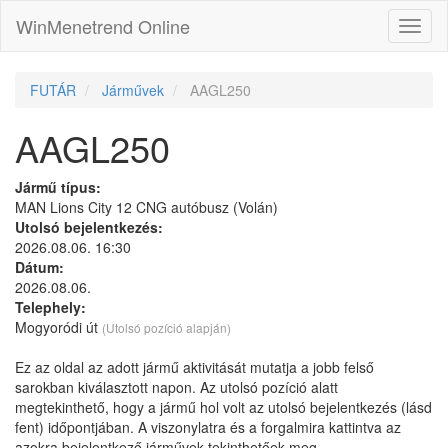
WinMenetrend Online
FUTÁR
Járművek
AAGL250
AAGL250
Jármű típus:
MAN Lions City 12 CNG autóbusz (Volán)
Utolsó bejelentkezés:
2026.08.06. 16:30
Dátum:
2026.08.06.
Telephely:
Mogyoródi út
(Utolsó pozíció alapján)
Ez az oldal az adott jármű aktivitását mutatja a jobb felső
sarokban kiválasztott napon. Az utolsó pozíció alatt
megtekinthető, hogy a jármű hol volt az utolsó bejelentkezés (lásd
fent) időpontjában. A viszonylatra és a forgalmira kattintva az
azokra bejelentkező járművek tekinthetőek meg.