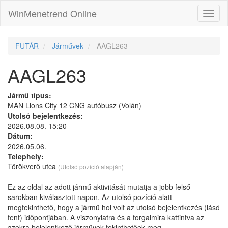
WinMenetrend Online
FUTÁR
Járművek
AAGL263
AAGL263
Jármű típus:
MAN Lions City 12 CNG autóbusz (Volán)
Utolsó bejelentkezés:
2026.08.08. 15:20
Dátum:
2026.05.06.
Telephely:
Törökverő utca
(Utolsó pozíció alapján)
Ez az oldal az adott jármű aktivitását mutatja a jobb felső
sarokban kiválasztott napon. Az utolsó pozíció alatt
megtekinthető, hogy a jármű hol volt az utolsó bejelentkezés (lásd
fent) időpontjában. A viszonylatra és a forgalmira kattintva az
azokra bejelentkező járművek tekinthetőek meg.