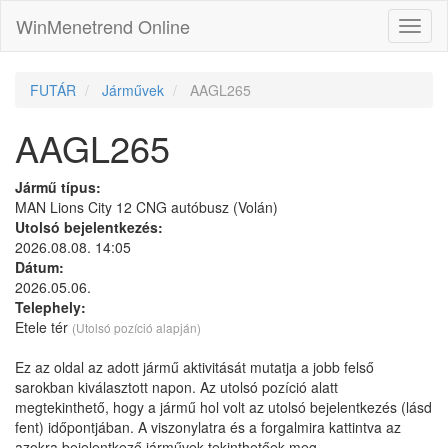
WinMenetrend Online
FUTÁR
Járművek
AAGL265
AAGL265
Jármű típus:
MAN Lions City 12 CNG autóbusz (Volán)
Utolsó bejelentkezés:
2026.08.08. 14:05
Dátum:
2026.05.06.
Telephely:
Etele tér
(Utolsó pozíció alapján)
Ez az oldal az adott jármű aktivitását mutatja a jobb felső
sarokban kiválasztott napon. Az utolsó pozíció alatt
megtekinthető, hogy a jármű hol volt az utolsó bejelentkezés (lásd
fent) időpontjában. A viszonylatra és a forgalmira kattintva az
azokra bejelentkező járművek tekinthetőek meg.