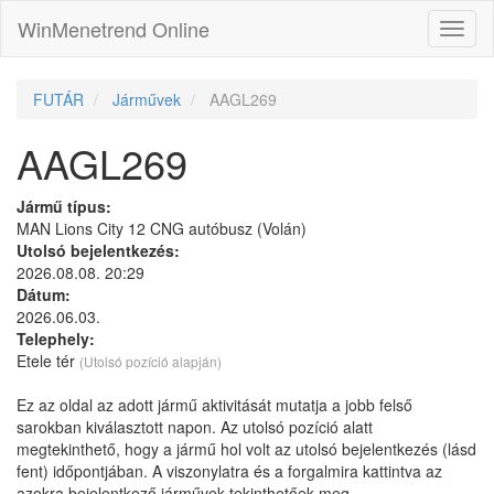
WinMenetrend Online
FUTÁR
Járművek
AAGL269
AAGL269
Jármű típus:
MAN Lions City 12 CNG autóbusz (Volán)
Utolsó bejelentkezés:
2026.08.08. 20:29
Dátum:
2026.06.03.
Telephely:
Etele tér
(Utolsó pozíció alapján)
Ez az oldal az adott jármű aktivitását mutatja a jobb felső
sarokban kiválasztott napon. Az utolsó pozíció alatt
megtekinthető, hogy a jármű hol volt az utolsó bejelentkezés (lásd
fent) időpontjában. A viszonylatra és a forgalmira kattintva az
azokra bejelentkező járművek tekinthetőek meg.