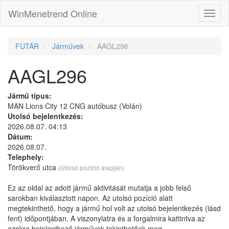
WinMenetrend Online
FUTÁR
Járművek
AAGL296
AAGL296
Jármű típus:
MAN Lions City 12 CNG autóbusz (Volán)
Utolsó bejelentkezés:
2026.08.07. 04:13
Dátum:
2026.08.07.
Telephely:
Törökverő utca
(Utolsó pozíció alapján)
Ez az oldal az adott jármű aktivitását mutatja a jobb felső
sarokban kiválasztott napon. Az utolsó pozíció alatt
megtekinthető, hogy a jármű hol volt az utolsó bejelentkezés (lásd
fent) időpontjában. A viszonylatra és a forgalmira kattintva az
azokra bejelentkező járművek tekinthetőek meg.