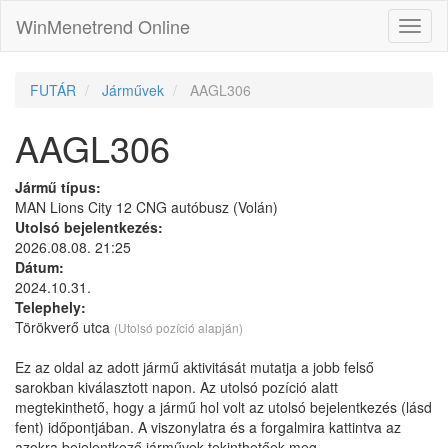
WinMenetrend Online
FUTÁR
Járművek
AAGL306
AAGL306
Jármű típus:
MAN Lions City 12 CNG autóbusz (Volán)
Utolsó bejelentkezés:
2026.08.08. 21:25
Dátum:
2024.10.31.
Telephely:
Törökverő utca
(Utolsó pozíció alapján)
Ez az oldal az adott jármű aktivitását mutatja a jobb felső
sarokban kiválasztott napon. Az utolsó pozíció alatt
megtekinthető, hogy a jármű hol volt az utolsó bejelentkezés (lásd
fent) időpontjában. A viszonylatra és a forgalmira kattintva az
azokra bejelentkező járművek tekinthetőek meg.