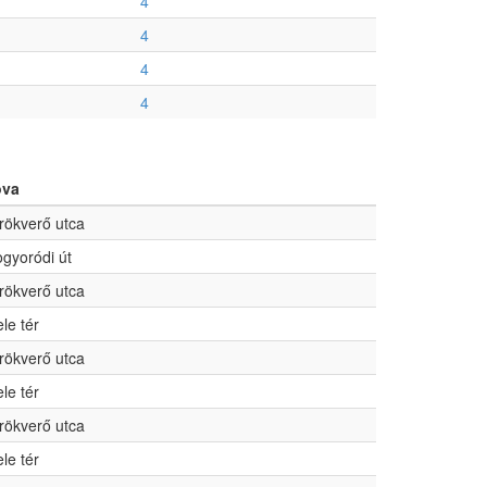
4
4
4
4
ova
rökverő utca
gyoródi út
rökverő utca
ele tér
rökverő utca
ele tér
rökverő utca
ele tér