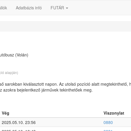
llók
Adatbázis infó
FUTÁR
utóbusz (Volán)
ció alapján)
lső sarokban kiválasztott napon. Az utolsó pozíció alatt megtekinthető, 
 az azokra bejelentkező járművek tekinthetőek meg.
Vég
Viszonylat
2025.05.10. 23:56
0880