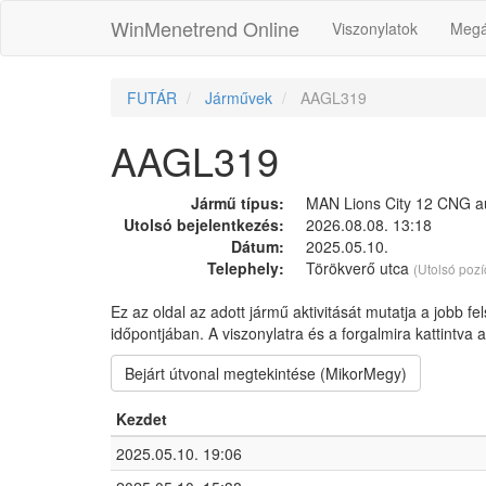
WinMenetrend Online
Viszonylatok
Megá
FUTÁR
Járművek
AAGL319
AAGL319
Jármű típus:
MAN Lions City 12 CNG a
Utolsó bejelentkezés:
2026.08.08. 13:18
Dátum:
2025.05.10.
Telephely:
Törökverő utca
(Utolsó pozí
Ez az oldal az adott jármű aktivitását mutatja a jobb fe
időpontjában. A viszonylatra és a forgalmira kattintva
Bejárt útvonal megtekintése (MikorMegy)
Kezdet
2025.05.10. 19:06