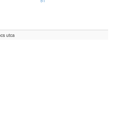
51
cs utca