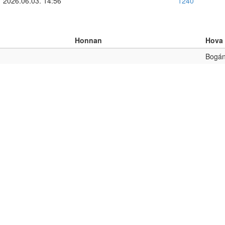
2026.06.03. 14:56
1240
Honnan
Hova
Bogán