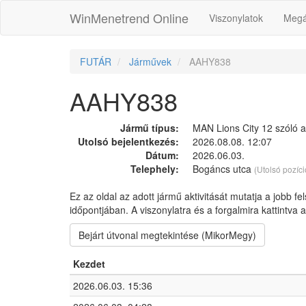
WinMenetrend Online
Viszonylatok
Megá
FUTÁR
Járművek
AAHY838
AAHY838
Jármű típus:
MAN Lions City 12 szóló 
Utolsó bejelentkezés:
2026.08.08. 12:07
Dátum:
2026.06.03.
Telephely:
Bogáncs utca
(Utolsó pozíci
Ez az oldal az adott jármű aktivitását mutatja a jobb fe
időpontjában. A viszonylatra és a forgalmira kattintva
Bejárt útvonal megtekintése (MikorMegy)
Kezdet
2026.06.03. 15:36