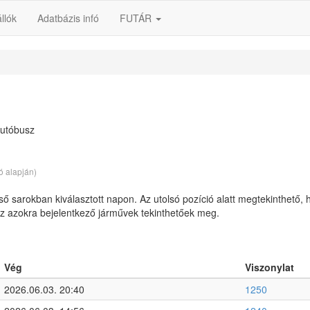
llók
Adatbázis infó
FUTÁR
autóbusz
ó alapján)
lső sarokban kiválasztott napon. Az utolsó pozíció alatt megtekinthető, 
 az azokra bejelentkező járművek tekinthetőek meg.
Vég
Viszonylat
2026.06.03. 20:40
1250