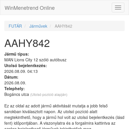
WinMenetrend Online
FUTÁR
Járművek
AAHY842
AAHY842
Jármű típus:
MAN Lions City 12 szóló autóbusz
Utolsó bejelentkezés:
2026.08.09. 04:13
Dátum:
2026.08.09.
Telephely:
Bogáncs utca
(Utolsó pozíció alapján)
Ez az oldal az adott jármű aktivitását mutatja a jobb felső
sarokban kiválasztott napon. Az utolsó pozíció alatt
megtekinthető, hogy a jármű hol volt az utolsó bejelentkezés (lásd
fent) időpontjában. A viszonylatra és a forgalmira kattintva az
azokra bejelentkező járművek tekinthetőek meg.