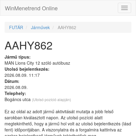
WinMenetrend Online
FUTÁR
Járművek
AAHY862
AAHY862
Jármű típus:
MAN Lions City 12 szóló autóbusz
Utolsó bejelentkezés:
2026.08.09. 11:17
Dátum:
2026.08.09.
Telephely:
Bogáncs utca
(Utolsó pozíció alapján)
Ez az oldal az adott jármű aktivitását mutatja a jobb felső
sarokban kiválasztott napon. Az utolsó pozíció alatt
megtekinthető, hogy a jármű hol volt az utolsó bejelentkezés (lásd
fent) időpontjában. A viszonylatra és a forgalmira kattintva az
azokra bejelentkező járművek tekinthetőek meg.