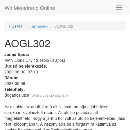
WinMenetrend Online
FUTÁR
Járművek
AOGL302
AOGL302
Jármű típus:
MAN Lions City 12 szóló (3 ajtós)
Utolsó bejelentkezés:
2026.08.06. 07:10
Dátum:
2026.05.06.
Telephely:
Bogáncs utca
(Utolsó pozíció alapján)
Ez az oldal az adott jármű aktivitását mutatja a jobb felső
sarokban kiválasztott napon. Az utolsó pozíció alatt
megtekinthető, hogy a jármű hol volt az utolsó bejelentkezés (lásd
fent) időpontjában. A viszonylatra és a forgalmira kattintva az
azokra bejelentkező járművek tekinthetőek meg.