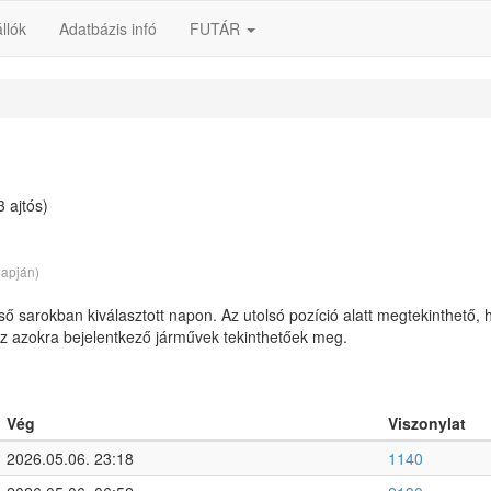
llók
Adatbázis infó
FUTÁR
 ajtós)
lapján)
lső sarokban kiválasztott napon. Az utolsó pozíció alatt megtekinthető, 
 az azokra bejelentkező járművek tekinthetőek meg.
Vég
Viszonylat
2026.05.06. 23:18
1140