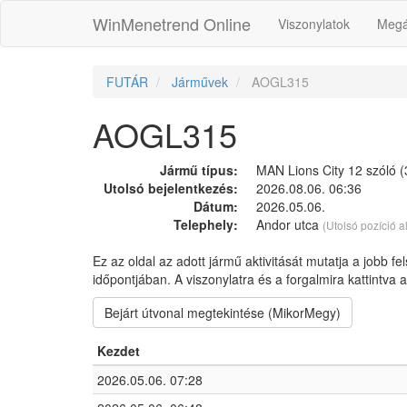
WinMenetrend Online
Viszonylatok
Megá
FUTÁR
Járművek
AOGL315
AOGL315
Jármű típus:
MAN Lions City 12 szóló (3
Utolsó bejelentkezés:
2026.08.06. 06:36
Dátum:
2026.05.06.
Telephely:
Andor utca
(Utolsó pozíció a
Ez az oldal az adott jármű aktivitását mutatja a jobb fe
időpontjában. A viszonylatra és a forgalmira kattintva
Bejárt útvonal megtekintése (MikorMegy)
Kezdet
2026.05.06. 07:28