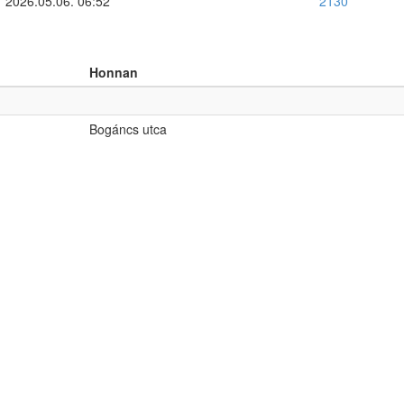
2026.05.06. 06:52
2130
Honnan
Bogáncs utca