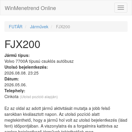
WinMenetrend Online
FUTÁR
Járművek
FJX200
FJX200
Jármű típus:
Volvo 7700A típusú csuklós autóbusz
Utolsó bejelentkezés:
2026.08.08. 23:25
Dátum:
2026.05.06.
Telephely:
Cinkota
(Utolsó pozíció alapján)
Ez az oldal az adott jármű aktivitását mutatja a jobb felső
sarokban kiválasztott napon. Az utolsó pozíció alatt
megtekinthető, hogy a jármű hol volt az utolsó bejelentkezés (lásd
fent) időpontjában. A viszonylatra és a forgalmira kattintva az
azokra bejelentkező járművek tekinthetőek meg.