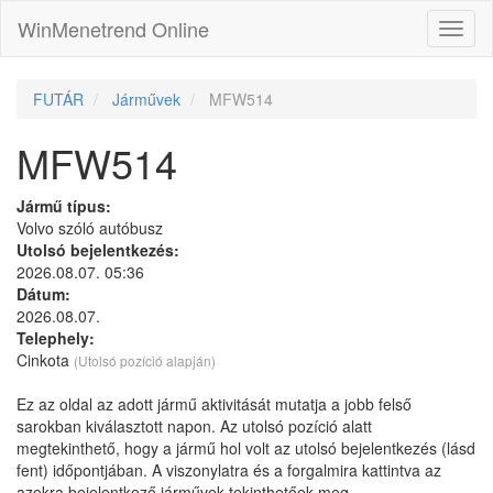
WinMenetrend Online
FUTÁR
Járművek
MFW514
MFW514
Jármű típus:
Volvo szóló autóbusz
Utolsó bejelentkezés:
2026.08.07. 05:36
Dátum:
2026.08.07.
Telephely:
Cinkota
(Utolsó pozíció alapján)
Ez az oldal az adott jármű aktivitását mutatja a jobb felső
sarokban kiválasztott napon. Az utolsó pozíció alatt
megtekinthető, hogy a jármű hol volt az utolsó bejelentkezés (lásd
fent) időpontjában. A viszonylatra és a forgalmira kattintva az
azokra bejelentkező járművek tekinthetőek meg.