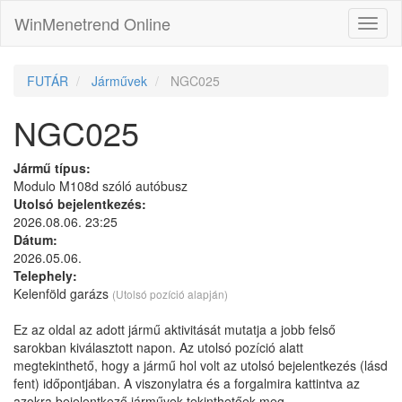
WinMenetrend Online
FUTÁR
Járművek
NGC025
NGC025
Jármű típus:
Modulo M108d szóló autóbusz
Utolsó bejelentkezés:
2026.08.06. 23:25
Dátum:
2026.05.06.
Telephely:
Kelenföld garázs
(Utolsó pozíció alapján)
Ez az oldal az adott jármű aktivitását mutatja a jobb felső
sarokban kiválasztott napon. Az utolsó pozíció alatt
megtekinthető, hogy a jármű hol volt az utolsó bejelentkezés (lásd
fent) időpontjában. A viszonylatra és a forgalmira kattintva az
azokra bejelentkező járművek tekinthetőek meg.