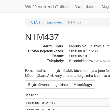
WinMenetrend Online
Viszonylatok
Megá
FUTÁR
Járművek
NTM437
NTM437
Jármű típus:
Modulo M108d szóló autób
Utolsó bejelentkezés:
2026.08.07. 15:39
Dátum:
2025.05.10.
Telephely:
Kelenföld garázs
(Utolsó po
Ez az oldal az adott jármű aktivitását mutatja a jobb fe
időpontjában. A viszonylatra és a forgalmira kattintva
Bejárt útvonal megtekintése (MikorMegy)
Kezdet
2025.05.10. 21:06