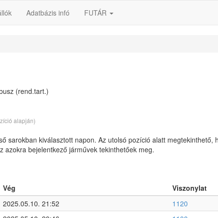
llók
Adatbázis infó
FUTÁR
usz (rend.tart.)
zíció alapján)
lső sarokban kiválasztott napon. Az utolsó pozíció alatt megtekinthető, 
 az azokra bejelentkező járművek tekinthetőek meg.
Vég
Viszonylat
2025.05.10. 21:52
1120