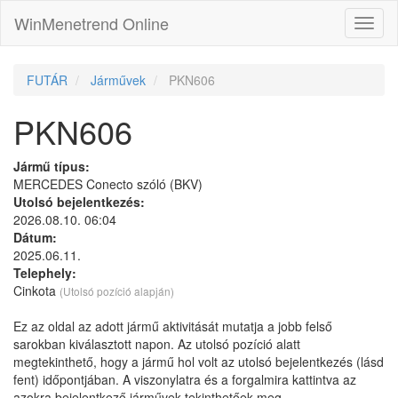
WinMenetrend Online
FUTÁR
Járművek
PKN606
PKN606
Jármű típus:
MERCEDES Conecto szóló (BKV)
Utolsó bejelentkezés:
2026.08.10. 06:04
Dátum:
2025.06.11.
Telephely:
Cinkota
(Utolsó pozíció alapján)
Ez az oldal az adott jármű aktivitását mutatja a jobb felső
sarokban kiválasztott napon. Az utolsó pozíció alatt
megtekinthető, hogy a jármű hol volt az utolsó bejelentkezés (lásd
fent) időpontjában. A viszonylatra és a forgalmira kattintva az
azokra bejelentkező járművek tekinthetőek meg.