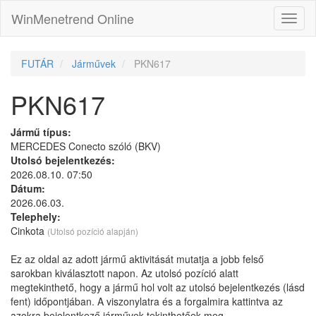
WinMenetrend Online
FUTÁR
Járművek
PKN617
PKN617
Jármű típus:
MERCEDES Conecto szóló (BKV)
Utolsó bejelentkezés:
2026.08.10. 07:50
Dátum:
2026.06.03.
Telephely:
Cinkota
(Utolsó pozíció alapján)
Ez az oldal az adott jármű aktivitását mutatja a jobb felső
sarokban kiválasztott napon. Az utolsó pozíció alatt
megtekinthető, hogy a jármű hol volt az utolsó bejelentkezés (lásd
fent) időpontjában. A viszonylatra és a forgalmira kattintva az
azokra bejelentkező járművek tekinthetőek meg.