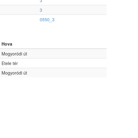
3
3
0550_3
Hova
Mogyoródi út
Etele tér
Mogyoródi út