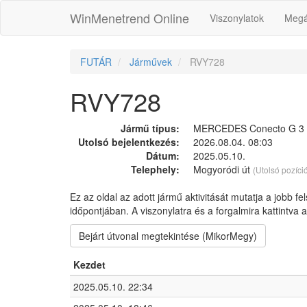
WinMenetrend Online
Viszonylatok
Megá
FUTÁR
Járművek
RVY728
RVY728
Jármű típus:
MERCEDES Conecto G 3 c
Utolsó bejelentkezés:
2026.08.04. 08:03
Dátum:
2025.05.10.
Telephely:
Mogyoródi út
(Utolsó pozíci
Ez az oldal az adott jármű aktivitását mutatja a jobb fe
időpontjában. A viszonylatra és a forgalmira kattintva
Bejárt útvonal megtekintése (MikorMegy)
Kezdet
2025.05.10. 22:34