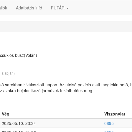
llók
Adatbázis infó
FUTÁR
suklós busz(Volán)
ó alapján)
lső sarokban kiválasztott napon. Az utolsó pozíció alatt megtekinthető, 
 az azokra bejelentkező járművek tekinthetőek meg.
Vég
Viszonylat
2025.05.10. 23:34
0895