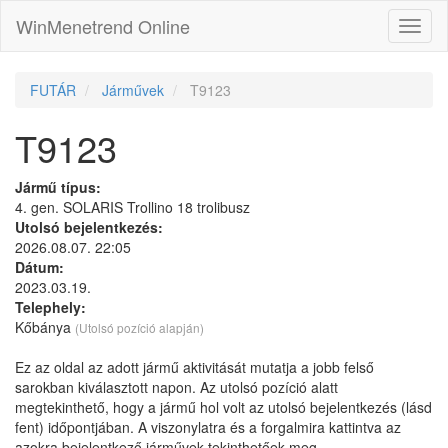
WinMenetrend Online
FUTÁR
Járművek
T9123
T9123
Jármű típus:
4. gen. SOLARIS Trollino 18 trolibusz
Utolsó bejelentkezés:
2026.08.07. 22:05
Dátum:
2023.03.19.
Telephely:
Kőbánya
(Utolsó pozíció alapján)
Ez az oldal az adott jármű aktivitását mutatja a jobb felső
sarokban kiválasztott napon. Az utolsó pozíció alatt
megtekinthető, hogy a jármű hol volt az utolsó bejelentkezés (lásd
fent) időpontjában. A viszonylatra és a forgalmira kattintva az
azokra bejelentkező járművek tekinthetőek meg.