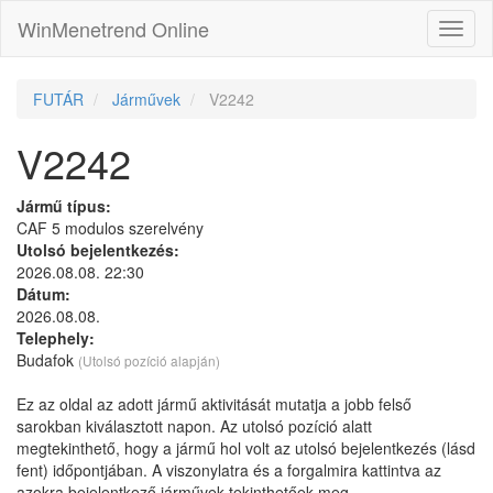
WinMenetrend Online
FUTÁR
Járművek
V2242
V2242
Jármű típus:
CAF 5 modulos szerelvény
Utolsó bejelentkezés:
2026.08.08. 22:30
Dátum:
2026.08.08.
Telephely:
Budafok
(Utolsó pozíció alapján)
Ez az oldal az adott jármű aktivitását mutatja a jobb felső
sarokban kiválasztott napon. Az utolsó pozíció alatt
megtekinthető, hogy a jármű hol volt az utolsó bejelentkezés (lásd
fent) időpontjában. A viszonylatra és a forgalmira kattintva az
azokra bejelentkező járművek tekinthetőek meg.