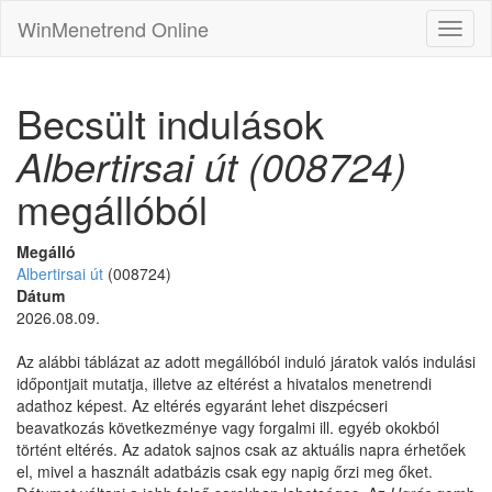
WinMenetrend Online
Becsült indulások
Albertirsai út (008724)
megállóból
Megálló
Albertirsai út
(008724)
Dátum
2026.08.09.
Az alábbi táblázat az adott megállóból induló járatok valós indulási
időpontjait mutatja, illetve az eltérést a hivatalos menetrendi
adathoz képest. Az eltérés egyaránt lehet diszpécseri
beavatkozás következménye vagy forgalmi ill. egyéb okokból
történt eltérés. Az adatok sajnos csak az aktuális napra érhetőek
el, mivel a használt adatbázis csak egy napig őrzi meg őket.