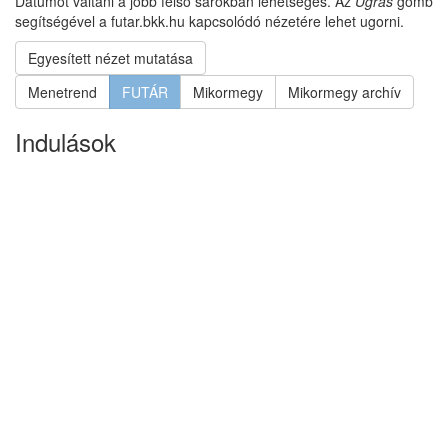
Dátumot váltani a jobb felső sarokban lehetséges. Az
Ugrás
gomb
segítségével a futar.bkk.hu kapcsolódó nézetére lehet ugorni.
Egyesített nézet mutatása
Menetrend
FUTÁR
Mikormegy
Mikormegy archív
Indulások