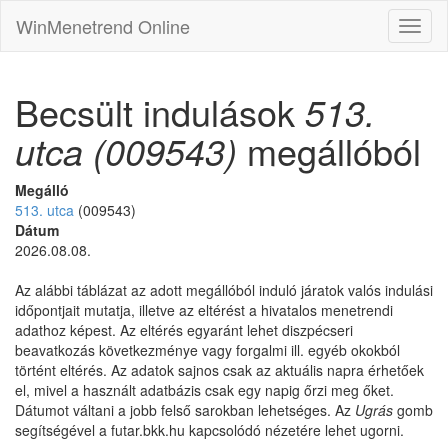
WinMenetrend Online
Becsült indulások
513.
utca (009543)
megállóból
Megálló
513. utca
(009543)
Dátum
2026.08.08.
Az alábbi táblázat az adott megállóból induló járatok valós indulási
időpontjait mutatja, illetve az eltérést a hivatalos menetrendi
adathoz képest. Az eltérés egyaránt lehet diszpécseri
beavatkozás következménye vagy forgalmi ill. egyéb okokból
történt eltérés. Az adatok sajnos csak az aktuális napra érhetőek
el, mivel a használt adatbázis csak egy napig őrzi meg őket.
Dátumot váltani a jobb felső sarokban lehetséges. Az
Ugrás
gomb
segítségével a futar.bkk.hu kapcsolódó nézetére lehet ugorni.