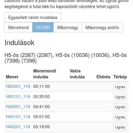
Dátumot váltani a jobb felső sarokban lehetséges. Az
Ugrás
gomb
segítségével a futar.bkk.hu kapcsolódó nézetére lehet ugorni.
Egyesített nézet mutatása
Menetrend
FUTÁR
Mikormegy
Mikormegy archív
Indulások
H5-ös (2387) (2387), H5-ös (10036) (10036), H5-ös
(7398) (7398)
Menetrendi
Valós
Menet
indulás
indulás
Eltérés
Térkép
H80001_116
00:11:00
Ugrás
H80101_116
00:35:00
Ugrás
H40001_116
04:41:00
Ugrás
H40101_116
05:01:00
Ugrás
H40201_116
05:19:00
Ugrás