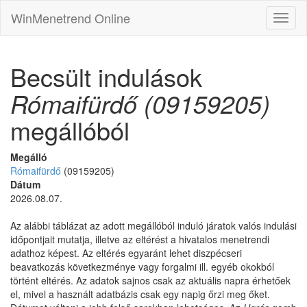
WinMenetrend Online
Becsült indulások
Rómaifürdő (09159205)
megállóból
Megálló
Rómaifürdő
(09159205)
Dátum
2026.08.07.
Az alábbi táblázat az adott megállóból induló járatok valós indulási
időpontjait mutatja, illetve az eltérést a hivatalos menetrendi
adathoz képest. Az eltérés egyaránt lehet diszpécseri
beavatkozás következménye vagy forgalmi ill. egyéb okokból
történt eltérés. Az adatok sajnos csak az aktuális napra érhetőek
el, mivel a használt adatbázis csak egy napig őrzi meg őket.