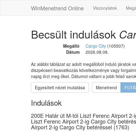
WinMenetrend Online
Viszonylatok
Megá
Becsült indulások
Car
Megálló
Cargo City
(105507)
Dátum
2026.08.08.
Az alábbi táblázat az adott megállóból induló járatok va
diszpécseri beavatkozás következménye vagy forgalmi il
napig őrzi meg őket. Dátumot váltani a jobb felső sar
Egyesített nézet mutatása
Menetrend
FUTÁ
Indulások
200E Határ út M-tól Liszt Ferenc Airport 2
Liszt Ferenc Airport 2-ig Cargo City betéré
Airport 2-ig Cargo City betéréssel (1763)