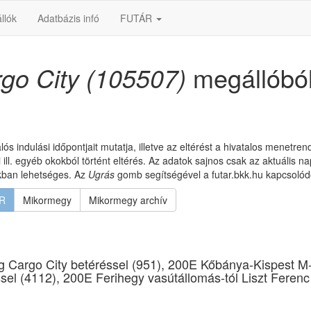
llók
Adatbázis infó
FUTÁR
go City (105507)
megállóbó
lós indulási időpontjait mutatja, illetve az eltérést a hivatalos menetre
l. egyéb okokból történt eltérés. Az adatok sajnos csak az aktuális na
okban lehetséges. Az
Ugrás
gomb segítségével a futar.bkk.hu kapcsolódó
R
Mikormegy
Mikormegy archív
-ig Cargo City betéréssel (951), 200E Kőbánya-Kispest M-
ssel (4112), 200E Ferihegy vasútállomás-tól Liszt Ferenc