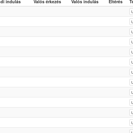
di indulás
Valós érkezés
Valós indulás
Eltérés
T