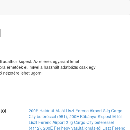
l
ndi adathoz képest. Az eltérés egyaránt lehet
pra érhetőek el, mivel a használt adatbázis csak egy
 nézetére lehet ugorni.
tól
200E Határ út M-tól Liszt Ferenc Airport 2-ig Cargo
City betéréssel (951), 200E Kőbánya-Kispest M-tól
Liszt Ferenc Airport 2-ig Cargo City betéréssel
(4112), 200E Ferihegy vasútállomás-tól Liszt Ferenc