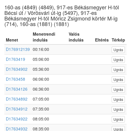
160-as (4849) (4849), 917-es Békásmegyer H-tól
Bécsi út / Vörösvári út-ig (5497), 917-es
Békásmegyer H-tól Móricz Zsigmond körtér M-ig
(714), 160-as (1881) (1881)
Menetrendi
Valós
Menet
indulás
indulás
Eltérés
Térkép
D176912139
00:16:00
Ugrás
D1763419
05:06:00
Ugrás
D17634902
05:36:00
Ugrás
D1763458
06:06:00
Ugrás
D17634126
06:36:00
Ugrás
D17634892
07:05:00
Ugrás
D17634912
07:35:00
Ugrás
D17634922
08:05:00
Ugrás
D17634932
08:35:00
Ugrás