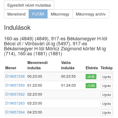
Egyesített nézet mutatása
Menetrend
FUTÁR
Mikormegy
Mikormegy archív
Indulások
160-as (4849) (4849), 917-es Békásmegyer H-tól
Bécsi út / Vörösvári út-ig (5497), 917-es
Békásmegyer H-tól Móricz Zsigmond körtér M-ig
(714), 160-as (1881) (1881)
Menetrendi
Valós
Menet
indulás
indulás
Eltérés
Térkép
D19657236
00:23:00
00:23:55
Ugrás
+0:55
D19657359
01:23:00
01:24:03
Ugrás
+1:03
D19657262
02:23:00
Ugrás
D19657263
03:23:00
Ugrás
D19657264
04:23:00
Ugrás