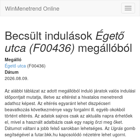
WinMenetrend Online
Becsült indulások
Égető
utca (F00436)
megállóból
Megálló
Égető utca
(F00436)
Dátum
2026.08.09.
Az alábbi táblázat az adott megállóból induló járatok valós indulási
időpontjait mutatja, illetve az eltérést a hivatalos menetrendi
adathoz képest. Az eltérés egyaránt lehet diszpécseri
beavatkozás következménye vagy forgalmi ill. egyéb okokból
történt eltérés. Az adatok sajnos csak az aktuális napra érhetőek
el, mivel a használt adatbázis csak egy napig őrzi meg őket.
Dátumot váltani a jobb felső sarokban lehetséges. Az
Ugrás
gomb
segítségével a futar.bkk.hu kapcsolódó nézetére lehet ugorni.