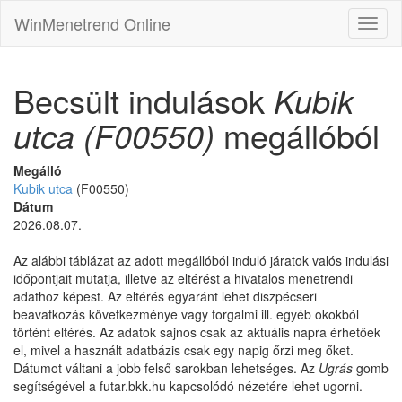
WinMenetrend Online
Becsült indulások
Kubik
utca (F00550)
megállóból
Megálló
Kubik utca
(F00550)
Dátum
2026.08.07.
Az alábbi táblázat az adott megállóból induló járatok valós indulási
időpontjait mutatja, illetve az eltérést a hivatalos menetrendi
adathoz képest. Az eltérés egyaránt lehet diszpécseri
beavatkozás következménye vagy forgalmi ill. egyéb okokból
történt eltérés. Az adatok sajnos csak az aktuális napra érhetőek
el, mivel a használt adatbázis csak egy napig őrzi meg őket.
Dátumot váltani a jobb felső sarokban lehetséges. Az
Ugrás
gomb
segítségével a futar.bkk.hu kapcsolódó nézetére lehet ugorni.