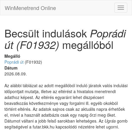
WinMenetrend Online
Becsült indulások
Poprádi
út (F01932)
megállóból
Megálló
Poprádi út
(F01932)
Dátum
2026.08.09.
Az alábbi táblázat az adott megállóból induló járatok valós indulási
időpontjait mutatja, illetve az eltérést a hivatalos menetrendi
adathoz képest. Az eltérés egyaránt lehet diszpécseri
beavatkozás következménye vagy forgalmi ill. egyéb okokból
történt eltérés. Az adatok sajnos csak az aktuális napra érhetőek
el, mivel a használt adatbázis csak egy napig őrzi meg őket.
Dátumot váltani a jobb felső sarokban lehetséges. Az
Ugrás
gomb
segítségével a futar.bkk.hu kapcsolódó nézetére lehet ugorni.