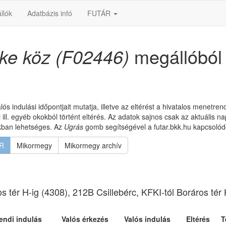
llók
Adatbázis infó
FUTÁR
ke köz (F02446)
megállóból
lós indulási időpontjait mutatja, illetve az eltérést a hivatalos menetre
l. egyéb okokból történt eltérés. Az adatok sajnos csak az aktuális na
okban lehetséges. Az
Ugrás
gomb segítségével a futar.bkk.hu kapcsolódó
R
Mikormegy
Mikormegy archív
 tér H-ig (4308), 212B Csillebérc, KFKI-tól Boráros tér 
endi indulás
Valós érkezés
Valós indulás
Eltérés
T