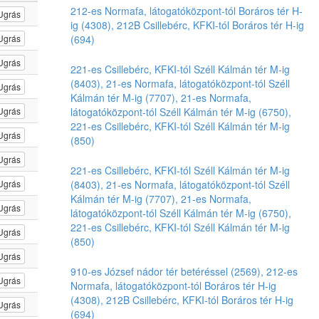
212-es Normafa, látogatóközpont-tól Boráros tér H-
Ugrás
ig (4308), 212B Csillebérc, KFKI-tól Boráros tér H-ig
(694)
Ugrás
Ugrás
221-es Csillebérc, KFKI-tól Széll Kálmán tér M-ig
(8403), 21-es Normafa, látogatóközpont-tól Széll
Ugrás
Kálmán tér M-ig (7707), 21-es Normafa,
látogatóközpont-tól Széll Kálmán tér M-ig (6750),
Ugrás
221-es Csillebérc, KFKI-tól Széll Kálmán tér M-ig
Ugrás
(850)
Ugrás
221-es Csillebérc, KFKI-tól Széll Kálmán tér M-ig
(8403), 21-es Normafa, látogatóközpont-tól Széll
Ugrás
Kálmán tér M-ig (7707), 21-es Normafa,
Ugrás
látogatóközpont-tól Széll Kálmán tér M-ig (6750),
221-es Csillebérc, KFKI-tól Széll Kálmán tér M-ig
Ugrás
(850)
Ugrás
910-es József nádor tér betéréssel (2569), 212-es
Ugrás
Normafa, látogatóközpont-tól Boráros tér H-ig
(4308), 212B Csillebérc, KFKI-tól Boráros tér H-ig
Ugrás
(694)