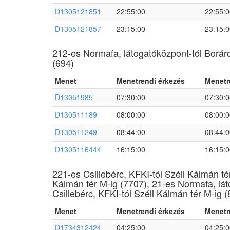
D1305121851
22:55:00
22:55:0
D1305121857
23:15:00
23:15:0
212-es Normafa, látogatóközpont-tól Boráros
(694)
Menet
Menetrendi érkezés
Menetr
D13051985
07:30:00
07:30:0
D130511189
08:00:00
08:00:0
D130511249
08:44:00
08:44:0
D1305116444
16:15:00
16:15:0
221-es Csillebérc, KFKI-tól Széll Kálmán té
Kálmán tér M-ig (7707), 21-es Normafa, lát
Csillebérc, KFKI-tól Széll Kálmán tér M-ig (
Menet
Menetrendi érkezés
Menetr
D1734312424
04:25:00
04:25:0