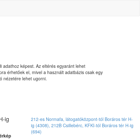
ndi adathoz képest. Az eltérés egyaránt lehet
pra érhetőek el, mivel a használt adatbázis csak egy
 nézetére lehet ugorni.
H-ig
212-es Normafa, látogatóközpont-tól Boráros tér H-
ig (4308), 212B Csillebérc, KFKI-tól Boráros tér H-ig
(694)
érkép