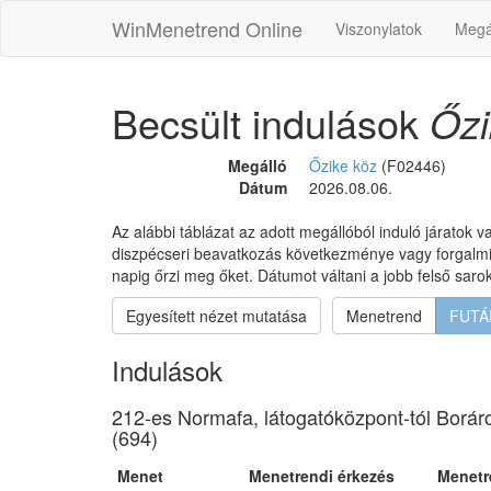
WinMenetrend Online
Viszonylatok
Megá
Becsült indulások
Őzi
Megálló
Őzike köz
(F02446)
Dátum
2026.08.06.
Az alábbi táblázat az adott megállóból induló járatok va
diszpécseri beavatkozás következménye vagy forgalmi il
napig őrzi meg őket. Dátumot váltani a jobb felső sar
Egyesített nézet mutatása
Menetrend
FUTÁ
Indulások
212-es Normafa, látogatóközpont-tól Boráros
(694)
Menet
Menetrendi érkezés
Menetr