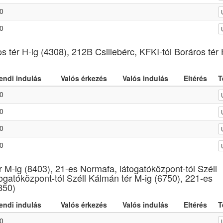
0
0
 tér H-ig (4308), 212B Csillebérc, KFKI-tól Boráros tér 
endi indulás
Valós érkezés
Valós indulás
Eltérés
T
0
0
0
0
r M-ig (8403), 21-es Normafa, látogatóközpont-tól Széll
ogatóközpont-tól Széll Kálmán tér M-ig (6750), 221-es
850)
endi indulás
Valós érkezés
Valós indulás
Eltérés
T
0