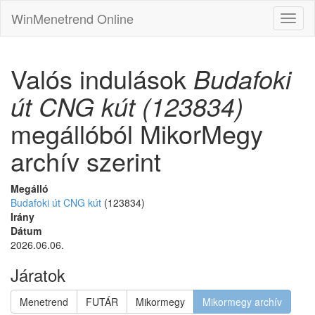
WinMenetrend Online
Valós indulások
Budafoki
út CNG kút (123834)
megállóból MikorMegy
archív szerint
Megálló
Budafoki út CNG kút
(123834)
Irány
Dátum
2026.06.06.
Járatok
Menetrend
FUTÁR
Mikormegy
Mikormegy archív