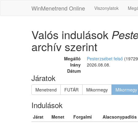
WinMenetrend Online
Viszonylatok
Megá
Valós indulások
Peste
archív szerint
Megálló
Pesterzsébet felső
(19729
Irány
2026.08.08.
Dátum
Járatok
Menetrend
FUTÁR
Mikormegy
Mikormegy 
Indulások
Járat
Menet
Forgalmi
Alacsonypadlós