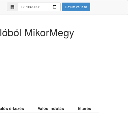
Dátum váltása
lóból MikorMegy
alós érkezés
Valós indulás
Eltérés