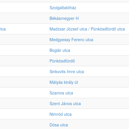
Szolgáltatóház
Békásmegyer H
tca
Madzsar József utca / Pünkösdfürdő utca
Medgyessy Ferenc utca
Boglár utca
Pünkösdfürdő
Sinkovits Imre utca
Mátyás király út
Szamos utca
Szent János utca
Nimród utca
Dósa utca