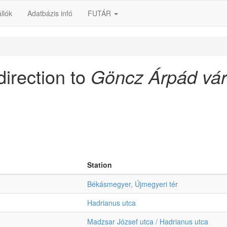
llók
Adatbázis infó
FUTÁR
direction to
Göncz Árpád vár
Station
Békásmegyer, Újmegyeri tér
Hadrianus utca
Madzsar József utca / Hadrianus utca