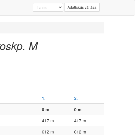
Adatbázis váltása
oskp. M
1.
2.
0 m
0 m
417 m
417 m
612 m
612 m