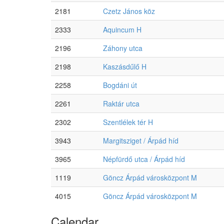
2181
Czetz János köz
2333
Aquincum H
2196
Záhony utca
2198
Kaszásdűlő H
2258
Bogdáni út
2261
Raktár utca
2302
Szentlélek tér H
3943
Margitsziget / Árpád híd
3965
Népfürdő utca / Árpád híd
1119
Göncz Árpád városközpont M
4015
Göncz Árpád városközpont M
Calendar