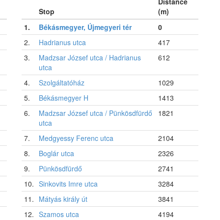
Distance
Stop
(m)
1.
Békásmegyer, Újmegyeri tér
0
2.
Hadrianus utca
417
3.
Madzsar József utca / Hadrianus
612
utca
4.
Szolgáltatóház
1029
5.
Békásmegyer H
1413
6.
Madzsar József utca / Pünkösdfürdő
1821
utca
7.
Medgyessy Ferenc utca
2104
8.
Boglár utca
2326
9.
Pünkösdfürdő
2741
10.
Sinkovits Imre utca
3284
11.
Mátyás király út
3841
12.
Szamos utca
4194