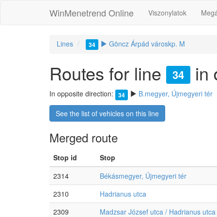
WinMenetrend Online
Viszonylatok
Megá
Lines
Göncz Árpád városkp. M
34
Routes for line
in 
34
In opposite direction:
B.megyer, Újmegyeri tér
34
See the list of vehicles on this line
Merged route
Stop id
Stop
2314
Békásmegyer, Újmegyeri tér
2310
Hadrianus utca
2309
Madzsar József utca / Hadrianus utca