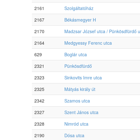
2161
Szolgáltatóház
2167
Békásmegyer H
2170
Madzsar József utca / Pünkösdfürdő u
2164
Medgyessy Ferenc utca
629
Boglár utca
2321
Pünkösdfürdő
2323
Sinkovits Imre utca
2325
Mátyás király út
2342
Szamos utca
2327
Szent János utca
2328
Nimród utca
2190
Dósa utca