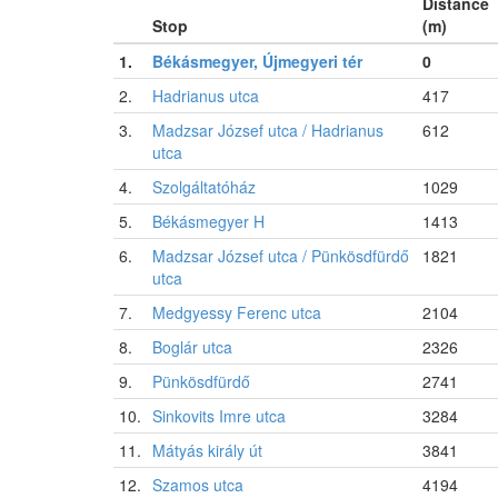
Distance
Stop
(m)
1.
Békásmegyer, Újmegyeri tér
0
2.
Hadrianus utca
417
3.
Madzsar József utca / Hadrianus
612
utca
4.
Szolgáltatóház
1029
5.
Békásmegyer H
1413
6.
Madzsar József utca / Pünkösdfürdő
1821
utca
7.
Medgyessy Ferenc utca
2104
8.
Boglár utca
2326
9.
Pünkösdfürdő
2741
10.
Sinkovits Imre utca
3284
11.
Mátyás király út
3841
12.
Szamos utca
4194