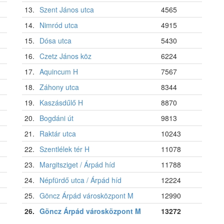
13.
Szent János utca
4565
14.
Nimród utca
4915
15.
Dósa utca
5430
16.
Czetz János köz
6224
17.
Aquincum H
7567
18.
Záhony utca
8344
19.
Kaszásdűlő H
8870
20.
Bogdáni út
9813
21.
Raktár utca
10243
22.
Szentlélek tér H
11078
23.
Margitsziget / Árpád híd
11788
24.
Népfürdő utca / Árpád híd
12224
25.
Göncz Árpád városközpont M
12990
26.
Göncz Árpád városközpont M
13272