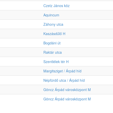
Czetz János köz
Aquincum
Záhony utca
Kaszásdűlő H
Bogdáni út
Raktár utca
Szentlélek tér H
Margitsziget / Árpád híd
Népfürdő utca / Árpád híd
Göncz Árpád városközpont M
Göncz Árpád városközpont M