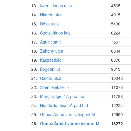
13.
Szent János utca
4565
14.
Nimród utca
4915
15.
Dósa utca
5430
16.
Czetz János köz
6224
17.
Aquincum H
7567
18.
Záhony utca
8344
19.
Kaszásdűlő H
8870
20.
Bogdáni út
9813
21.
Raktár utca
10243
22.
Szentlélek tér H
11078
23.
Margitsziget / Árpád híd
11788
24.
Népfürdő utca / Árpád híd
12224
25.
Göncz Árpád városközpont M
12990
26.
Göncz Árpád városközpont M
13272