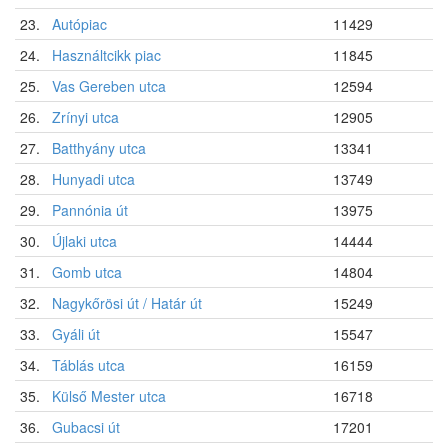
23.
Autópiac
11429
24.
Használtcikk piac
11845
25.
Vas Gereben utca
12594
26.
Zrínyi utca
12905
27.
Batthyány utca
13341
28.
Hunyadi utca
13749
29.
Pannónia út
13975
30.
Újlaki utca
14444
31.
Gomb utca
14804
32.
Nagykőrösi út / Határ út
15249
33.
Gyáli út
15547
34.
Táblás utca
16159
35.
Külső Mester utca
16718
36.
Gubacsi út
17201