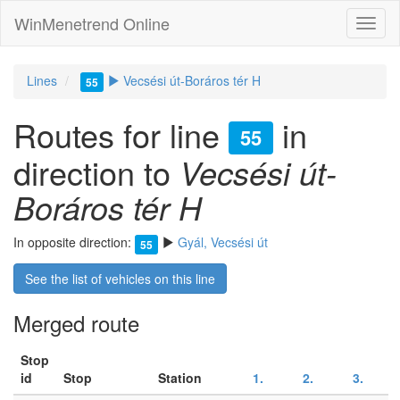
WinMenetrend Online
Lines
Vecsési út-Boráros tér H
55
Routes for line
in
55
direction to
Vecsési út-
Boráros tér H
In opposite direction:
Gyál, Vecsési út
55
See the list of vehicles on this line
Merged route
Stop
id
Stop
Station
1.
2.
3.