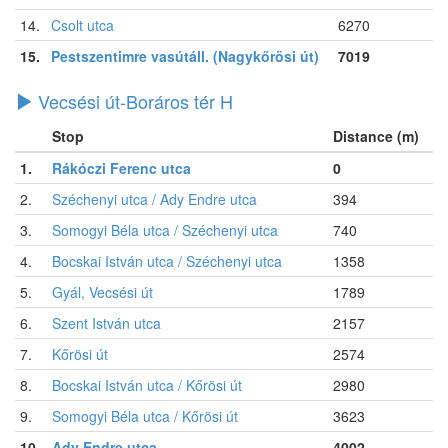
14.
Csolt utca
6270
15.
Pestszentimre vasútáll. (Nagykőrösi út)
7019
Vecsési út-Boráros tér H
Stop
Distance (m)
1.
Rákóczi Ferenc utca
0
2.
Széchenyi utca / Ady Endre utca
394
3.
Somogyi Béla utca / Széchenyi utca
740
4.
Bocskai István utca / Széchenyi utca
1358
5.
Gyál, Vecsési út
1789
6.
Szent István utca
2157
7.
Kőrösi út
2574
8.
Bocskai István utca / Kőrösi út
2980
9.
Somogyi Béla utca / Kőrösi út
3623
10.
Ady Endre utca
4002