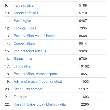
9.
Tárcsás utca
5188
10.
Soroksár felső H
5718
11.
Festékgyár
6467
12.
Torontál utca H
7335
13.
Pesterzsébet vasútállomás
8648
14.
Csepeli átjáró
9014
15.
Pesterzsébet felső H
9328
16.
Baross utca
9789
17.
János utca
10192
18.
Pesterzsébet, városközpont
10657
19.
Ady Endre utca (Topánka utca)
11003
20.
Szent Erzsébet tér
11371
21.
Tátra tér
11693
22.
Kossuth Lajos utca / Mártírok útja
12260