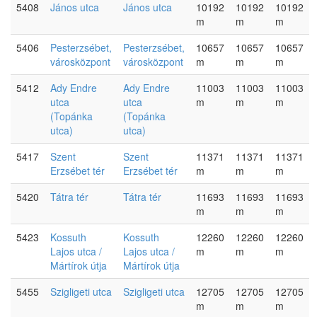
5408
János utca
János utca
10192
10192
10192
m
m
m
5406
Pesterzsébet,
Pesterzsébet,
10657
10657
10657
városközpont
városközpont
m
m
m
5412
Ady Endre
Ady Endre
11003
11003
11003
utca
utca
m
m
m
(Topánka
(Topánka
utca)
utca)
5417
Szent
Szent
11371
11371
11371
Erzsébet tér
Erzsébet tér
m
m
m
5420
Tátra tér
Tátra tér
11693
11693
11693
m
m
m
5423
Kossuth
Kossuth
12260
12260
12260
Lajos utca /
Lajos utca /
m
m
m
Mártírok útja
Mártírok útja
5455
Szigligeti utca
Szigligeti utca
12705
12705
12705
m
m
m