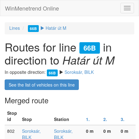
WinMenetrend Online
Lines
Határ út M
66B
Routes for line
in
66B
direction to
Határ út M
In opposite direction:
Soroksár, BILK
66B
See the list of vehicles on this line
Merged route
Stop
id
Stop
Station
1.
2.
3.
802
Soroksár,
Soroksár,
0 m
0 m
0 m
BILK
BILK