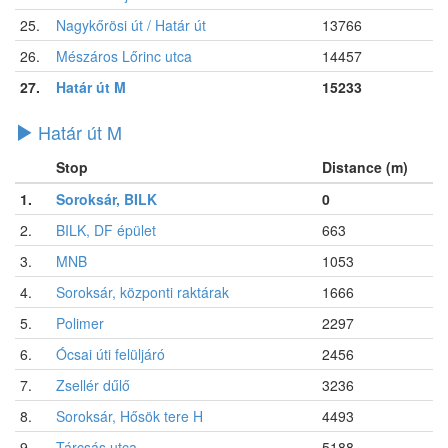
25.
Nagykőrösi út / Határ út
13766
26.
Mészáros Lőrinc utca
14457
27.
Határ út M
15233
Határ út M
Stop
Distance (m)
1.
Soroksár, BILK
0
2.
BILK, DF épület
663
3.
MNB
1053
4.
Soroksár, központi raktárak
1666
5.
Polimer
2297
6.
Ócsai úti felüljáró
2456
7.
Zsellér dűlő
3236
8.
Soroksár, Hősök tere H
4493
9.
Tárcsás utca
5188