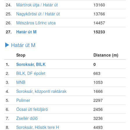
24.
Mártírok útja / Határ út
13160
25.
Nagykőrösi út / Határ út
13766
26.
Mészáros Lőrinc utca
14457
27.
Határ út M
15233
Határ út M
Stop
Distance (m)
1.
Soroksár, BILK
0
2.
BILK, DF épület
663
3.
MNB
1053
4.
Soroksár, központi raktárak
1666
5.
Polimer
2297
6.
Ócsai úti felüljáró
2456
7.
Zsellér dűlő
3236
8.
Soroksár, Hősök tere H
4493