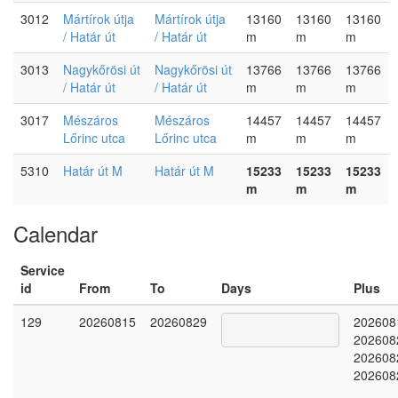
3012
Mártírok útja
Mártírok útja
13160
13160
13160
/ Határ út
/ Határ út
m
m
m
3013
Nagykőrösi út
Nagykőrösi út
13766
13766
13766
/ Határ út
/ Határ út
m
m
m
3017
Mészáros
Mészáros
14457
14457
14457
Lőrinc utca
Lőrinc utca
m
m
m
5310
Határ út M
Határ út M
15233
15233
15233
m
m
m
Calendar
Service
id
From
To
Days
Plus
129
20260815
20260829
202608
202608
202608
202608