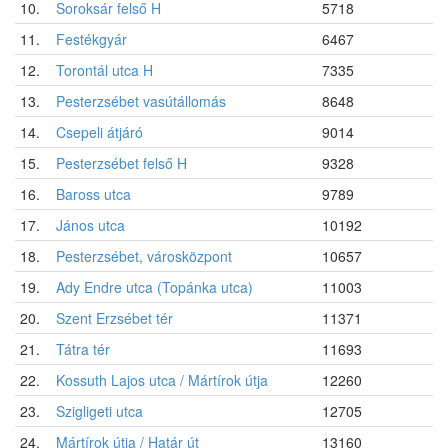
10.
Soroksár felső H
5718
11.
Festékgyár
6467
12.
Torontál utca H
7335
13.
Pesterzsébet vasútállomás
8648
14.
Csepeli átjáró
9014
15.
Pesterzsébet felső H
9328
16.
Baross utca
9789
17.
János utca
10192
18.
Pesterzsébet, városközpont
10657
19.
Ady Endre utca (Topánka utca)
11003
20.
Szent Erzsébet tér
11371
21.
Tátra tér
11693
22.
Kossuth Lajos utca / Mártírok útja
12260
23.
Szigligeti utca
12705
24.
Mártírok útja / Határ út
13160