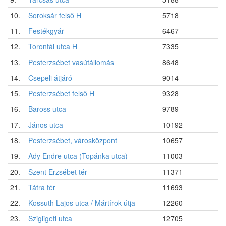
10.
Soroksár felső H
5718
11.
Festékgyár
6467
12.
Torontál utca H
7335
13.
Pesterzsébet vasútállomás
8648
14.
Csepeli átjáró
9014
15.
Pesterzsébet felső H
9328
16.
Baross utca
9789
17.
János utca
10192
18.
Pesterzsébet, városközpont
10657
19.
Ady Endre utca (Topánka utca)
11003
20.
Szent Erzsébet tér
11371
21.
Tátra tér
11693
22.
Kossuth Lajos utca / Mártírok útja
12260
23.
Szigligeti utca
12705