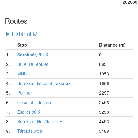
202608
Routes
Határ út M
Stop
Distance (m)
1.
Soroksár, BILK
0
2.
BILK, DF épület
663
3.
MNB
1053
4.
Soroksár, központi raktárak
1666
5.
Polimer
2297
6.
Ócsai úti felüljáró
2456
7.
Zsellér dűlő
3236
8.
Soroksár, Hősök tere H
4493
9.
Tárcsás utca
5188