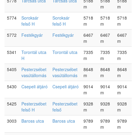
5778
Tárcsás utca
Tárcsás utca
5188
5188
5188
m
m
m
5774
Soroksár
Soroksár
5718
5718
5718
felső H
felső H
m
m
m
5772
Festékgyár
Festékgyár
6467
6467
6467
m
m
m
5341
Torontál utca
Torontál utca
7335
7335
7335
H
m
m
m
5405
Pesterzsébet
Pesterzsébet
8648
8648
8648
vasútállomás
vasútállomás
m
m
m
5430
Csepeli átjáró
Csepeli átjáró
9014
9014
9014
m
m
m
5425
Pesterzsébet
Pesterzsébet
9328
9328
9328
felső H
felső
m
m
m
3003
Baross utca
Baross utca
9789
9789
9789
m
m
m