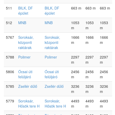
511
BILK, DF
BILK, DF
663 m
663 m
663 m
épület
épület
512
MNB
MNB
1053
1053
1053
m
m
m
5767
Soroksár,
Soroksár,
1666
1666
1666
központi
központi
m
m
m
raktárak
raktárak
5788
Polimer
Polimer
2297
2297
2297
m
m
m
5806
Ócsai úti
Ócsai úti
2456
2456
2456
felüljáró
felüljáró
m
m
m
5785
Zsellér dűlő
Zsellér dűlő
3236
3236
3236
m
m
m
5779
Soroksár,
Soroksár,
4493
4493
4493
Hősök tere H
Hősök tere H
m
m
m