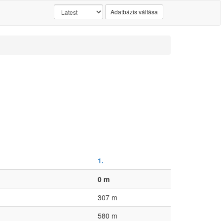
Adatbázis váltása
1.
0 m
307 m
580 m