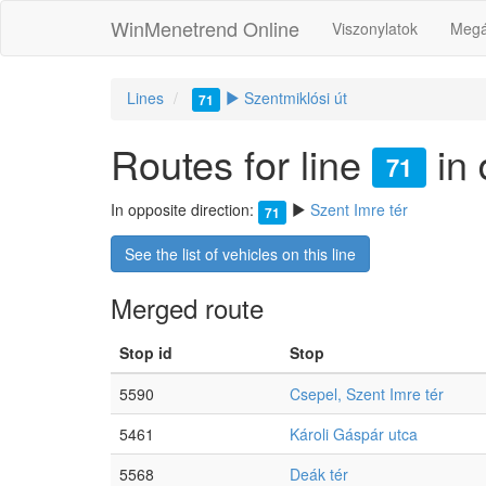
WinMenetrend Online
Viszonylatok
Megá
Lines
Szentmiklósi út
71
Routes for line
in 
71
In opposite direction:
Szent Imre tér
71
See the list of vehicles on this line
Merged route
Stop id
Stop
5590
Csepel, Szent Imre tér
5461
Károli Gáspár utca
5568
Deák tér