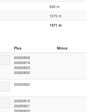
926 m
1270 m
1571 m
Plus
Minus
20260809
20260816
20260823
20260830
20260820
20260815
20260821
20260822