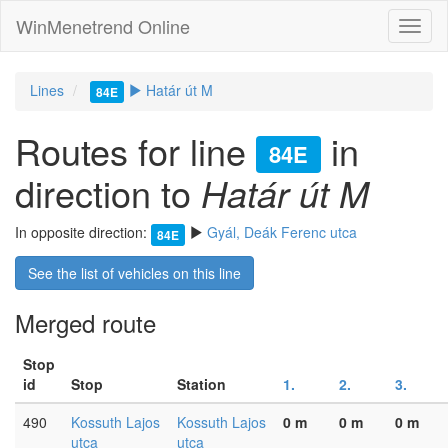
WinMenetrend Online
Lines
Határ út M
84E
Routes for line
in
84E
direction to
Határ út M
In opposite direction:
Gyál, Deák Ferenc utca
84E
See the list of vehicles on this line
Merged route
Stop
id
Stop
Station
1.
2.
3.
490
Kossuth Lajos
Kossuth Lajos
0 m
0 m
0 m
utca
utca