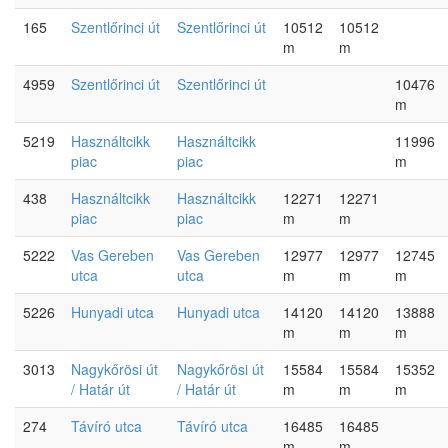
165
Szentlőrinci út
Szentlőrinci út
10512
10512
m
m
4959
Szentlőrinci út
Szentlőrinci út
10476
m
5219
Használtcikk
Használtcikk
11996
piac
piac
m
438
Használtcikk
Használtcikk
12271
12271
piac
piac
m
m
5222
Vas Gereben
Vas Gereben
12977
12977
12745
utca
utca
m
m
m
5226
Hunyadi utca
Hunyadi utca
14120
14120
13888
m
m
m
3013
Nagykőrösi út
Nagykőrösi út
15584
15584
15352
/ Határ út
/ Határ út
m
m
m
274
Távíró utca
Távíró utca
16485
16485
m
m