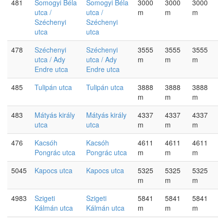
481
Somogyi Béla
Somogyi Béla
3000
3000
3000
utca /
utca /
m
m
m
Széchenyi
Széchenyi
utca
utca
478
Széchenyi
Széchenyi
3555
3555
3555
utca / Ady
utca / Ady
m
m
m
Endre utca
Endre utca
485
Tulipán utca
Tulipán utca
3888
3888
3888
m
m
m
483
Mátyás király
Mátyás király
4337
4337
4337
utca
utca
m
m
m
476
Kacsóh
Kacsóh
4611
4611
4611
Pongrác utca
Pongrác utca
m
m
m
5045
Kapocs utca
Kapocs utca
5325
5325
5325
m
m
m
4983
Szigeti
Szigeti
5841
5841
5841
Kálmán utca
Kálmán utca
m
m
m