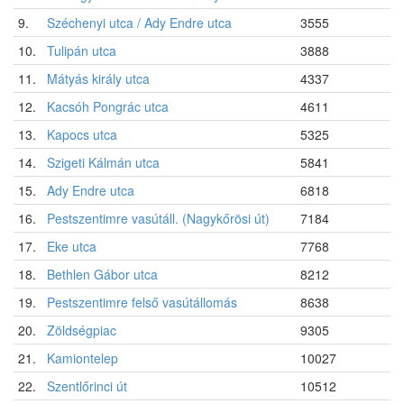
9.
Széchenyi utca / Ady Endre utca
3555
10.
Tulipán utca
3888
11.
Mátyás király utca
4337
12.
Kacsóh Pongrác utca
4611
13.
Kapocs utca
5325
14.
Szigeti Kálmán utca
5841
15.
Ady Endre utca
6818
16.
Pestszentimre vasútáll. (Nagykőrösi út)
7184
17.
Eke utca
7768
18.
Bethlen Gábor utca
8212
19.
Pestszentimre felső vasútállomás
8638
20.
Zöldségpiac
9305
21.
Kamiontelep
10027
22.
Szentlőrinci út
10512