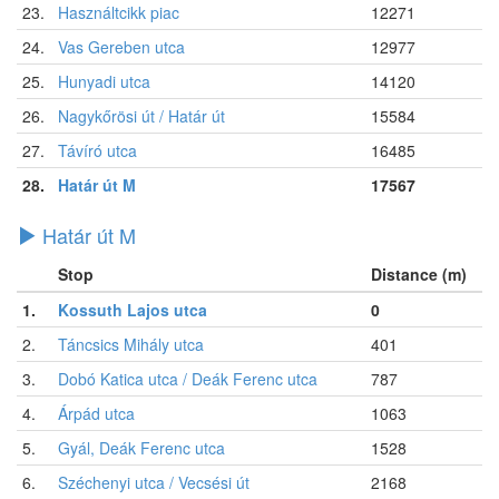
23.
Használtcikk piac
12271
24.
Vas Gereben utca
12977
25.
Hunyadi utca
14120
26.
Nagykőrösi út / Határ út
15584
27.
Távíró utca
16485
28.
Határ út M
17567
Határ út M
Stop
Distance (m)
1.
Kossuth Lajos utca
0
2.
Táncsics Mihály utca
401
3.
Dobó Katica utca / Deák Ferenc utca
787
4.
Árpád utca
1063
5.
Gyál, Deák Ferenc utca
1528
6.
Széchenyi utca / Vecsési út
2168