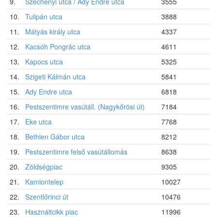
9.
Széchenyi utca / Ady Endre utca
3555
10.
Tulipán utca
3888
11.
Mátyás király utca
4337
12.
Kacsóh Pongrác utca
4611
13.
Kapocs utca
5325
14.
Szigeti Kálmán utca
5841
15.
Ady Endre utca
6818
16.
Pestszentimre vasútáll. (Nagykőrösi út)
7184
17.
Eke utca
7768
18.
Bethlen Gábor utca
8212
19.
Pestszentimre felső vasútállomás
8638
20.
Zöldségpiac
9305
21.
Kamiontelep
10027
22.
Szentlőrinci út
10476
23.
Használtcikk piac
11996