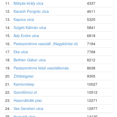
11.
Mátyás király utca
4337
12.
Kacsóh Pongrác utca
4611
13.
Kapocs utca
5325
14.
Szigeti Kálmán utca
5841
15.
Ady Endre utca
6818
16.
Pestszentimre vasútáll. (Nagykőrösi út)
7184
17.
Eke utca
7768
18.
Bethlen Gábor utca
8212
19.
Pestszentimre felső vasútállomás
8638
20.
Zöldségpiac
9305
21.
Kamiontelep
10027
22.
Szentlőrinci út
10512
23.
Használtcikk piac
12271
24.
Vas Gereben utca
12977
25.
Hunyadi utca
14120