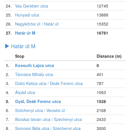
24.
Vas Gereben utca
12745
25.
Hunyadi utca
13888
26.
Nagykőrösi út / Határ út
15352
27.
Határ út M
16781
Határ út M
Stop
Distance (m)
1.
Kossuth Lajos utca
0
2.
Táncsics Mihály utca
401
3.
Dobó Katica utca / Deák Ferenc utca
787
4.
Árpád utca
1063
5.
Gyál, Deák Ferenc utca
1528
6.
Széchenyi utca / Vecsési út
2168
7.
Bocskai István utca / Széchenyi utca
2433
8.
Somogyi Béla utca / Széchenyi utca
3000