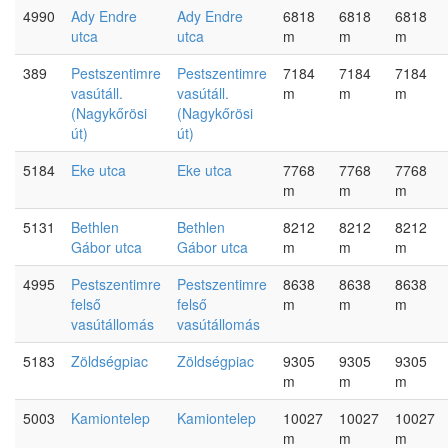
4990
Ady Endre
Ady Endre
6818
6818
6818
utca
utca
m
m
m
389
Pestszentimre
Pestszentimre
7184
7184
7184
vasútáll.
vasútáll.
m
m
m
(Nagykőrösi
(Nagykőrösi
út)
út)
5184
Eke utca
Eke utca
7768
7768
7768
m
m
m
5131
Bethlen
Bethlen
8212
8212
8212
Gábor utca
Gábor utca
m
m
m
4995
Pestszentimre
Pestszentimre
8638
8638
8638
felső
felső
m
m
m
vasútállomás
vasútállomás
5183
Zöldségpiac
Zöldségpiac
9305
9305
9305
m
m
m
5003
Kamiontelep
Kamiontelep
10027
10027
10027
m
m
m