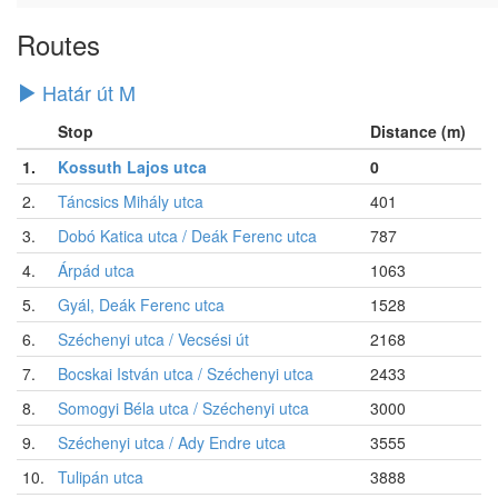
Routes
Határ út M
Stop
Distance (m)
1.
Kossuth Lajos utca
0
2.
Táncsics Mihály utca
401
3.
Dobó Katica utca / Deák Ferenc utca
787
4.
Árpád utca
1063
5.
Gyál, Deák Ferenc utca
1528
6.
Széchenyi utca / Vecsési út
2168
7.
Bocskai István utca / Széchenyi utca
2433
8.
Somogyi Béla utca / Széchenyi utca
3000
9.
Széchenyi utca / Ady Endre utca
3555
10.
Tulipán utca
3888