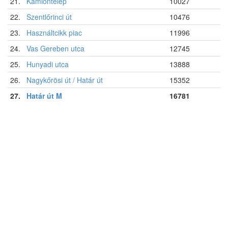
21.
Kamiontelep
10027
22.
Szentlőrinci út
10476
23.
Használtcikk piac
11996
24.
Vas Gereben utca
12745
25.
Hunyadi utca
13888
26.
Nagykőrösi út / Határ út
15352
27.
Határ út M
16781