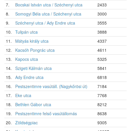
7.
Bocskai István utca / Széchenyi utca
2433
8.
Somogyi Béla utca / Széchenyi utca
3000
9.
Széchenyi utca / Ady Endre utca
3555
10.
Tulipán utca
3888
11.
Mátyás király utca
4337
12.
Kacsóh Pongrác utca
4611
13.
Kapocs utca
5325
14.
Szigeti Kálmán utca
5841
15.
Ady Endre utca
6818
16.
Pestszentimre vasútáll. (Nagykőrösi út)
7184
17.
Eke utca
7768
18.
Bethlen Gábor utca
8212
19.
Pestszentimre felső vasútállomás
8638
20.
Zöldségpiac
9305