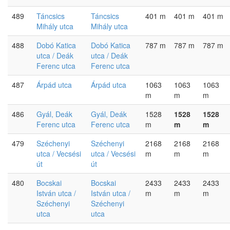
489
Táncsics
Táncsics
401 m
401 m
401 m
Mihály utca
Mihály utca
488
Dobó Katica
Dobó Katica
787 m
787 m
787 m
utca / Deák
utca / Deák
Ferenc utca
Ferenc utca
487
Árpád utca
Árpád utca
1063
1063
1063
m
m
m
486
Gyál, Deák
Gyál, Deák
1528
1528
1528
Ferenc utca
Ferenc utca
m
m
m
479
Széchenyi
Széchenyi
2168
2168
2168
utca / Vecsési
utca / Vecsési
m
m
m
út
út
480
Bocskai
Bocskai
2433
2433
2433
István utca /
István utca /
m
m
m
Széchenyi
Széchenyi
utca
utca