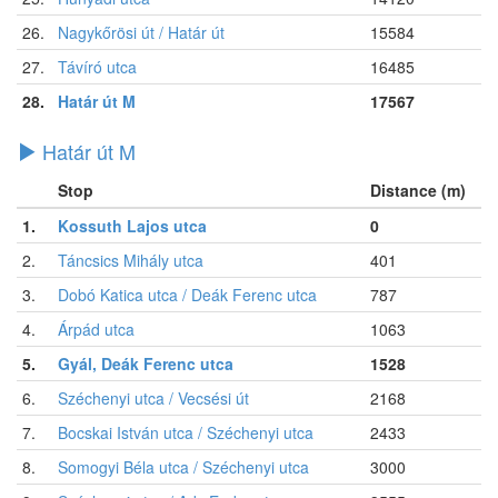
26.
Nagykőrösi út / Határ út
15584
27.
Távíró utca
16485
28.
Határ út M
17567
Határ út M
Stop
Distance (m)
1.
Kossuth Lajos utca
0
2.
Táncsics Mihály utca
401
3.
Dobó Katica utca / Deák Ferenc utca
787
4.
Árpád utca
1063
5.
Gyál, Deák Ferenc utca
1528
6.
Széchenyi utca / Vecsési út
2168
7.
Bocskai István utca / Széchenyi utca
2433
8.
Somogyi Béla utca / Széchenyi utca
3000