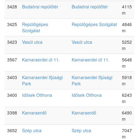
3428
Budaörsi repülőtér
Budaörsi repülőtér
4115
m
3425
Repülőgépes
Repülőgépes Szolgálat
4846
Szolgálat
m
3423
Vasút utca
Vasút utca
5252
m
3567
Kamaraerdei út 11.
Kamaraerdei út 11.
5648
m
3403
Kamaraerdei Ifjúsági
Kamaraerdei Ifjúsági
5918
Park
Park
m
3400
Idősek Otthona
Idősek Otthona
6243
m
3398
Kamaraerdő
Kamaraerdő
6490
m
3652
Szép utca
Szép utca
7047
m