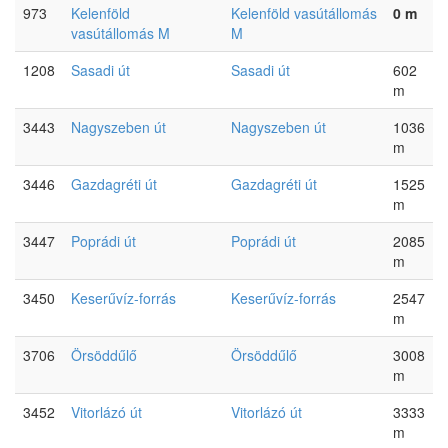
973
Kelenföld
Kelenföld vasútállomás
0 m
vasútállomás M
M
1208
Sasadi út
Sasadi út
602
m
3443
Nagyszeben út
Nagyszeben út
1036
m
3446
Gazdagréti út
Gazdagréti út
1525
m
3447
Poprádi út
Poprádi út
2085
m
3450
Keserűvíz-forrás
Keserűvíz-forrás
2547
m
3706
Örsöddűlő
Örsöddűlő
3008
m
3452
Vitorlázó út
Vitorlázó út
3333
m