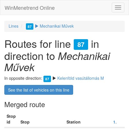
WinMenetrend Online
Lines
Mechanikai Művek
87
Routes for line
in
87
direction to
Mechanikai
Művek
In opposite direction:
Kelenföld vasútállomás M
87
See the list of vehicles on this line
Merged route
Stop
id
Stop
Station
1.