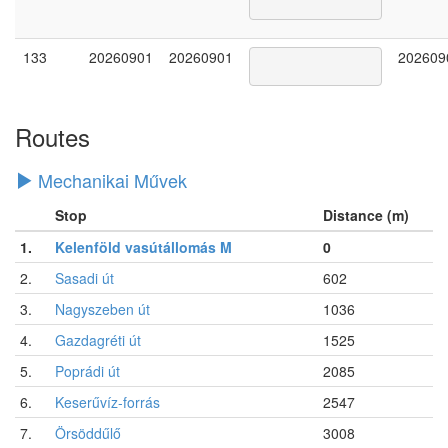
133
20260901
20260901
202609
Routes
Mechanikai Művek
Stop
Distance (m)
1.
Kelenföld vasútállomás M
0
2.
Sasadi út
602
3.
Nagyszeben út
1036
4.
Gazdagréti út
1525
5.
Poprádi út
2085
6.
Keserűvíz-forrás
2547
7.
Örsöddűlő
3008