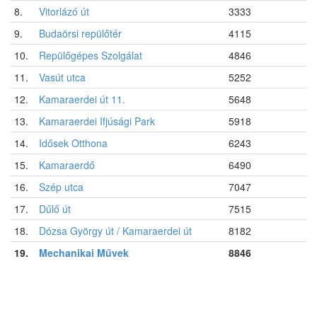
8.
Vitorlázó út
3333
9.
Budaörsi repülőtér
4115
10.
Repülőgépes Szolgálat
4846
11.
Vasút utca
5252
12.
Kamaraerdei út 11.
5648
13.
Kamaraerdei Ifjúsági Park
5918
14.
Idősek Otthona
6243
15.
Kamaraerdő
6490
16.
Szép utca
7047
17.
Dűlő út
7515
18.
Dózsa György út / Kamaraerdei út
8182
19.
Mechanikai Művek
8846