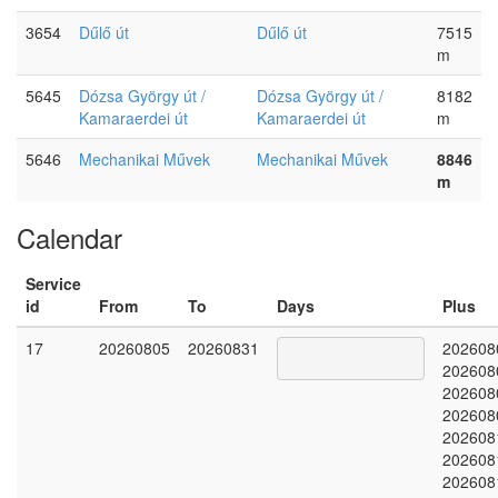
3654
Dűlő út
Dűlő út
7515
m
5645
Dózsa György út /
Dózsa György út /
8182
Kamaraerdei út
Kamaraerdei út
m
5646
Mechanikai Művek
Mechanikai Művek
8846
m
Calendar
Service
id
From
To
Days
Plus
17
20260805
20260831
202608
202608
202608
202608
202608
202608
202608