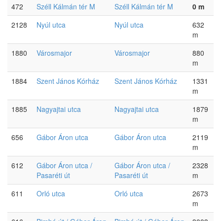
472
Széll Kálmán tér M
Széll Kálmán tér M
0 m
2128
Nyúl utca
Nyúl utca
632
m
1880
Városmajor
Városmajor
880
m
1884
Szent János Kórház
Szent János Kórház
1331
m
1885
Nagyajtai utca
Nagyajtai utca
1879
m
656
Gábor Áron utca
Gábor Áron utca
2119
m
612
Gábor Áron utca /
Gábor Áron utca /
2328
Pasaréti út
Pasaréti út
m
611
Orló utca
Orló utca
2673
m