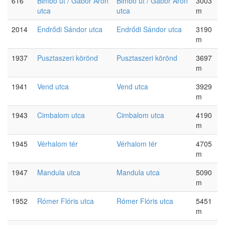
616
Bimbó út / Gábor Áron
Bimbó út / Gábor Áron
3003
utca
utca
m
2014
Endrődi Sándor utca
Endrődi Sándor utca
3190
m
1937
Pusztaszeri körönd
Pusztaszeri körönd
3697
m
1941
Vend utca
Vend utca
3929
m
1943
Cimbalom utca
Cimbalom utca
4190
m
1945
Vérhalom tér
Vérhalom tér
4705
m
1947
Mandula utca
Mandula utca
5090
m
1952
Rómer Flóris utca
Rómer Flóris utca
5451
m