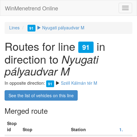
WinMenetrend Online
Lines
Nyugati pályaudvar M
91
Routes for line
in
91
direction to
Nyugati
pályaudvar M
In opposite direction:
Széll Kálmán tér M
91
See the list of vehicles on this line
Merged route
Stop
id
Stop
Station
1.