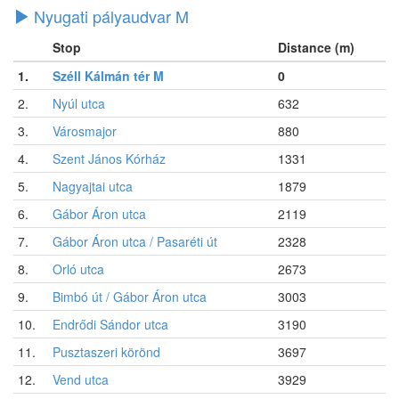
Nyugati pályaudvar M
Stop
Distance (m)
1.
Széll Kálmán tér M
0
2.
Nyúl utca
632
3.
Városmajor
880
4.
Szent János Kórház
1331
5.
Nagyajtai utca
1879
6.
Gábor Áron utca
2119
7.
Gábor Áron utca / Pasaréti út
2328
8.
Orló utca
2673
9.
Bimbó út / Gábor Áron utca
3003
10.
Endrődi Sándor utca
3190
11.
Pusztaszeri körönd
3697
12.
Vend utca
3929