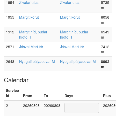
1954
Zivatar utca
Zivatar utca
5735
m
1955
Margit körút
Margit körút
6056
m
1912
Margit híd, budai
Margit híd, budai
6549
hídfő H
hídfő H
m
2571
Jászai Mari tér
Jászai Mari tér
7412
m
2648
Nyugati pályaudvar M
Nyugati pályaudvar M
8002
m
Calendar
Service
id
From
To
Days
Plus
21
20260808
20260808
202608