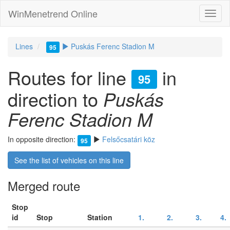
WinMenetrend Online
Lines
Puskás Ferenc Stadion M
95
Routes for line
in
95
direction to
Puskás
Ferenc Stadion M
In opposite direction:
Felsőcsatári köz
95
See the list of vehicles on this line
Merged route
Stop
id
Stop
Station
1.
2.
3.
4.