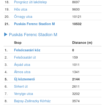
18.
Pongrácz úti lakótelep
8697
19.
Hős utca
9600
20.
Őrnagy utca
10121
21.
Puskás Ferenc Stadion M
10532
Puskás Ferenc Stadion M
Stop
Distance (m)
1.
Felsőcsatári köz
0
2.
Felsőcsatári út
159
3.
Árpád utca
1011
4.
Álmos utca
1341
5.
Új köztemető
2144
6.
Sírkert út
2611
7.
Venyige utca
3202
8.
Bajcsy-Zsilinszky Kórház
3574