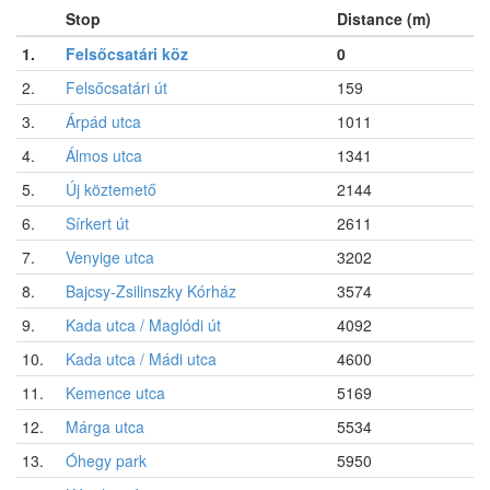
Stop
Distance (m)
1.
Felsőcsatári köz
0
2.
Felsőcsatári út
159
3.
Árpád utca
1011
4.
Álmos utca
1341
5.
Új köztemető
2144
6.
Sírkert út
2611
7.
Venyige utca
3202
8.
Bajcsy-Zsilinszky Kórház
3574
9.
Kada utca / Maglódi út
4092
10.
Kada utca / Mádi utca
4600
11.
Kemence utca
5169
12.
Márga utca
5534
13.
Óhegy park
5950