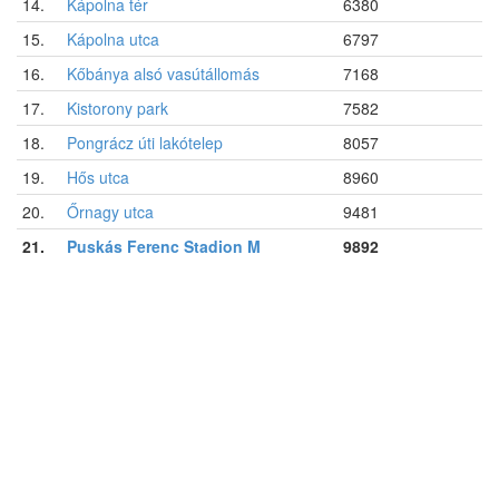
14.
Kápolna tér
6380
15.
Kápolna utca
6797
16.
Kőbánya alsó vasútállomás
7168
17.
Kistorony park
7582
18.
Pongrácz úti lakótelep
8057
19.
Hős utca
8960
20.
Őrnagy utca
9481
21.
Puskás Ferenc Stadion M
9892