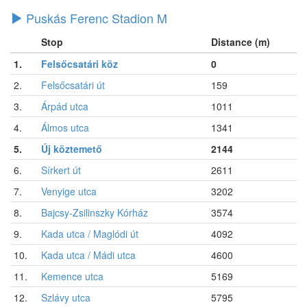
Puskás Ferenc Stadion M
Stop
Distance (m)
1.
Felsőcsatári köz
0
2.
Felsőcsatári út
159
3.
Árpád utca
1011
4.
Álmos utca
1341
5.
Új köztemető
2144
6.
Sírkert út
2611
7.
Venyige utca
3202
8.
Bajcsy-Zsilinszky Kórház
3574
9.
Kada utca / Maglódi út
4092
10.
Kada utca / Mádi utca
4600
11.
Kemence utca
5169
12.
Szlávy utca
5795