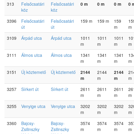
313
Felsőcsatári
Felsőcsatári
0 m
0 m
0 m
0 
köz
köz
3396
Felsőcsatári
Felsőcsatári
159 m
159 m
159
15
út
út
m
m
3109
Árpád utca
Árpád utca
1011
1011
1011
10
m
m
m
m
3111
Álmos utca
Álmos utca
1341
1341
1341
13
m
m
m
m
3151
Új köztemető
Új köztemető
2144
2144
2144
21
m
m
m
m
3257
Sírkert út
Sírkert út
2611
2611
2611
26
m
m
m
m
3255
Venyige utca
Venyige utca
3202
3202
3202
32
m
m
m
m
3360
Bajcsy-
Bajcsy-
3574
3574
3574
35
Zsilinszky
Zsilinszky
m
m
m
m