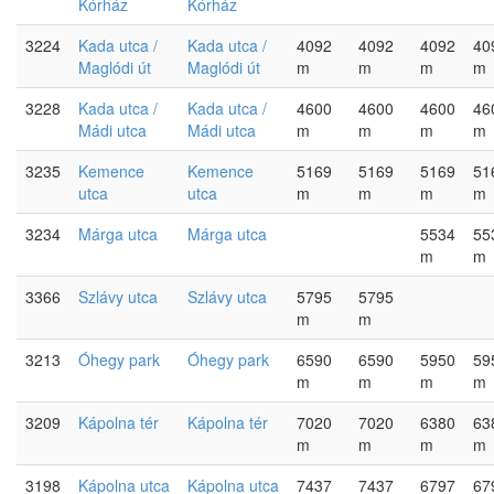
Kórház
Kórház
3224
Kada utca /
Kada utca /
4092
4092
4092
40
Maglódi út
Maglódi út
m
m
m
m
3228
Kada utca /
Kada utca /
4600
4600
4600
46
Mádi utca
Mádi utca
m
m
m
m
3235
Kemence
Kemence
5169
5169
5169
51
utca
utca
m
m
m
m
3234
Márga utca
Márga utca
5534
55
m
m
3366
Szlávy utca
Szlávy utca
5795
5795
m
m
3213
Óhegy park
Óhegy park
6590
6590
5950
59
m
m
m
m
3209
Kápolna tér
Kápolna tér
7020
7020
6380
63
m
m
m
m
3198
Kápolna utca
Kápolna utca
7437
7437
6797
67