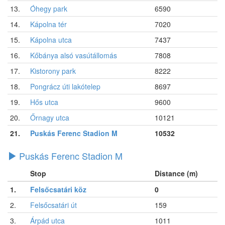
13.
Óhegy park
6590
14.
Kápolna tér
7020
15.
Kápolna utca
7437
16.
Kőbánya alsó vasútállomás
7808
17.
Kistorony park
8222
18.
Pongrácz úti lakótelep
8697
19.
Hős utca
9600
20.
Őrnagy utca
10121
21.
Puskás Ferenc Stadion M
10532
Puskás Ferenc Stadion M
Stop
Distance (m)
1.
Felsőcsatári köz
0
2.
Felsőcsatári út
159
3.
Árpád utca
1011