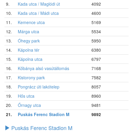
9.
Kada utca / Maglódi út
4092
10.
Kada utca / Mádi utca
4600
11.
Kemence utca
5169
12.
Márga utca
5534
13.
Óhegy park
5950
14.
Kápolna tér
6380
15.
Kápolna utca
6797
16.
Kőbánya alsó vasútállomás
7168
17.
Kistorony park
7582
18.
Pongrácz úti lakótelep
8057
19.
Hős utca
8960
20.
Őrnagy utca
9481
21.
Puskás Ferenc Stadion M
9892
Puskás Ferenc Stadion M