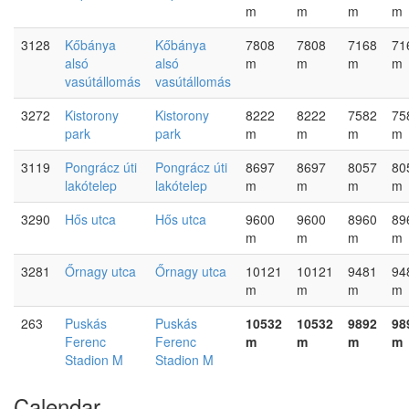
m
m
m
m
3128
Kőbánya
Kőbánya
7808
7808
7168
71
alsó
alsó
m
m
m
m
vasútállomás
vasútállomás
3272
Kistorony
Kistorony
8222
8222
7582
75
park
park
m
m
m
m
3119
Pongrácz úti
Pongrácz úti
8697
8697
8057
80
lakótelep
lakótelep
m
m
m
m
3290
Hős utca
Hős utca
9600
9600
8960
89
m
m
m
m
3281
Őrnagy utca
Őrnagy utca
10121
10121
9481
94
m
m
m
m
263
Puskás
Puskás
10532
10532
9892
98
Ferenc
Ferenc
m
m
m
m
Stadion M
Stadion M
Calendar