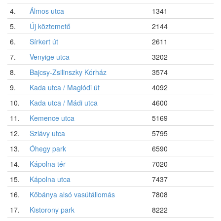
4.
Álmos utca
1341
5.
Új köztemető
2144
6.
Sírkert út
2611
7.
Venyige utca
3202
8.
Bajcsy-Zsilinszky Kórház
3574
9.
Kada utca / Maglódi út
4092
10.
Kada utca / Mádi utca
4600
11.
Kemence utca
5169
12.
Szlávy utca
5795
13.
Óhegy park
6590
14.
Kápolna tér
7020
15.
Kápolna utca
7437
16.
Kőbánya alsó vasútállomás
7808
17.
Kistorony park
8222