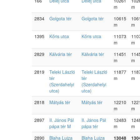
166
Delej utca
Delej utca
10261
102
m
m
2834
Golgota tér
Golgota tér
10615
106
m
m
1395
Kőris utca
Kőris utca
11073
110
m
m
2829
Kálvária tér
Kálvária tér
11451
114
m
m
2819
Teleki László
Teleki László
11877
118
tér
tér
m
m
(Szerdahelyi
(Szerdahelyi
utca)
utca)
2818
Mátyás tér
Mátyás tér
12210
122
m
m
2897
II. János Pál
II. János Pál
12483
124
pápa tér M
pápa tér
m
m
2890
Blaha Lujza
Blaha Lujza
13048
130