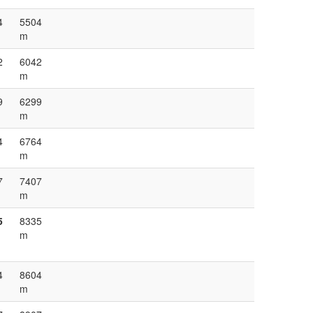
4
5504
m
2
6042
m
9
6299
m
4
6764
m
7
7407
m
5
8335
m
4
8604
m