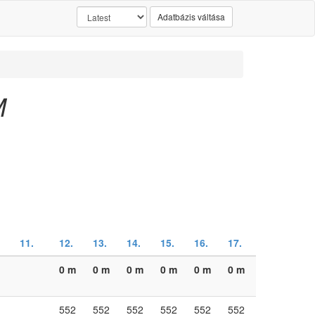
Adatbázis váltása
M
11.
12.
13.
14.
15.
16.
17.
0 m
0 m
0 m
0 m
0 m
0 m
552
552
552
552
552
552