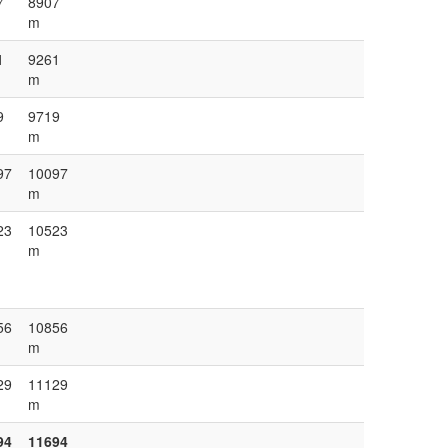
7
8907
m
1
9261
m
9
9719
m
97
10097
m
23
10523
m
56
10856
m
29
11129
m
94
11694