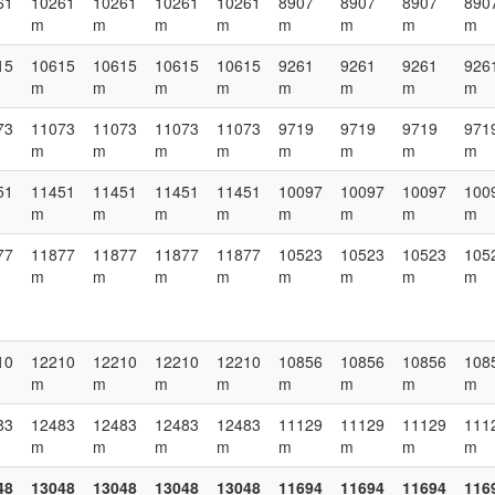
61
10261
10261
10261
10261
8907
8907
8907
890
m
m
m
m
m
m
m
m
15
10615
10615
10615
10615
9261
9261
9261
926
m
m
m
m
m
m
m
m
73
11073
11073
11073
11073
9719
9719
9719
971
m
m
m
m
m
m
m
m
51
11451
11451
11451
11451
10097
10097
10097
100
m
m
m
m
m
m
m
m
77
11877
11877
11877
11877
10523
10523
10523
105
m
m
m
m
m
m
m
m
10
12210
12210
12210
12210
10856
10856
10856
108
m
m
m
m
m
m
m
m
83
12483
12483
12483
12483
11129
11129
11129
111
m
m
m
m
m
m
m
m
48
13048
13048
13048
13048
11694
11694
11694
116