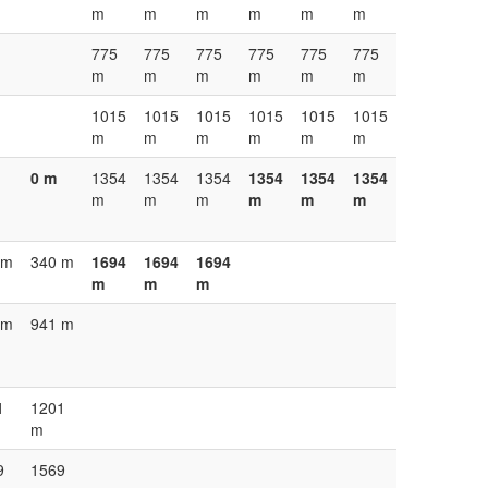
m
m
m
m
m
m
775
775
775
775
775
775
m
m
m
m
m
m
1015
1015
1015
1015
1015
1015
m
m
m
m
m
m
0 m
1354
1354
1354
1354
1354
1354
m
m
m
m
m
m
 m
340 m
1694
1694
1694
m
m
m
 m
941 m
1
1201
m
9
1569