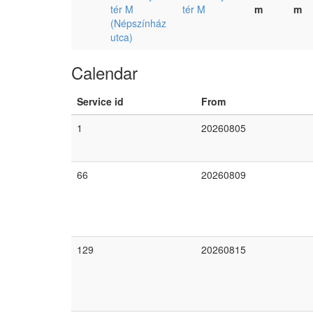
tér M
tér M
m
m
(Népszínház
utca)
Calendar
Service id
From
1
20260805
66
20260809
129
20260815