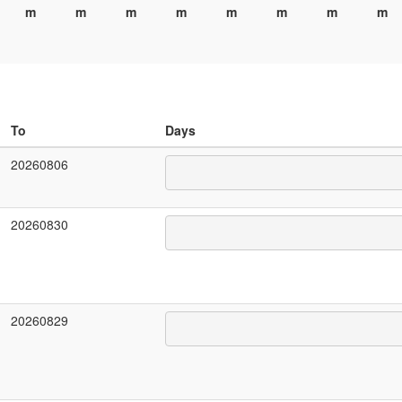
m
m
m
m
m
m
m
m
To
Days
20260806
20260830
20260829