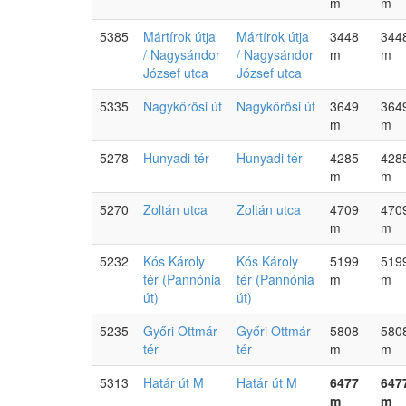
m
m
5385
Mártírok útja
Mártírok útja
3448
344
/ Nagysándor
/ Nagysándor
m
m
József utca
József utca
5335
Nagykőrösi út
Nagykőrösi út
3649
364
m
m
5278
Hunyadi tér
Hunyadi tér
4285
428
m
m
5270
Zoltán utca
Zoltán utca
4709
470
m
m
5232
Kós Károly
Kós Károly
5199
519
tér (Pannónia
tér (Pannónia
m
m
út)
út)
5235
Győri Ottmár
Győri Ottmár
5808
580
tér
tér
m
m
5313
Határ út M
Határ út M
6477
647
m
m