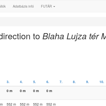
llók
Adatbázis infó
FUTÁR
direction to
Blaha Lujza tér 
3.
4.
5.
6.
7.
8.
9.
10.
0 m
0 m
0 m
0 m
 m
552 m
552 m
552 m
552 m