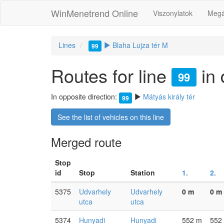
WinMenetrend Online
Viszonylatok
Megá
Lines
Blaha Lujza tér M
99
Routes for line
in 
99
In opposite direction:
Mátyás király tér
99
See the list of vehicles on this line
Merged route
Stop
id
Stop
Station
1.
2.
5375
Udvarhely
Udvarhely
0 m
0 m
utca
utca
5374
Hunyadi
Hunyadi
552 m
552