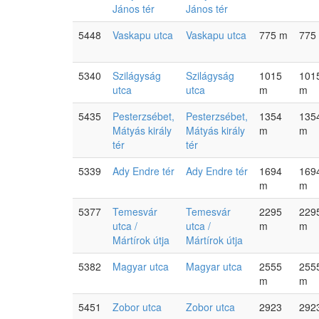
János tér
János tér
5448
Vaskapu utca
Vaskapu utca
775 m
775
5340
Szilágyság
Szilágyság
1015
101
utca
utca
m
m
5435
Pesterzsébet,
Pesterzsébet,
1354
135
Mátyás király
Mátyás király
m
m
tér
tér
5339
Ady Endre tér
Ady Endre tér
1694
169
m
m
5377
Temesvár
Temesvár
2295
229
utca /
utca /
m
m
Mártírok útja
Mártírok útja
5382
Magyar utca
Magyar utca
2555
255
m
m
5451
Zobor utca
Zobor utca
2923
292