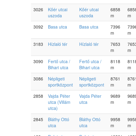
3026
Kőér utcai
Kőér utcai
6858
685
uszoda
uszoda
m
m
3092
Basa utca
Basa utca
7396
739
m
m
3183
Hízlaló tér
Hízlaló tér
7653
765
m
m
3090
Fertő utca /
Fertő utca /
8118
811
Bihari utca
Bihari utca
m
m
3086
Népligeti
Népligeti
8761
876
sportközpont
sportközpont
m
m
2858
Vajda Péter
Vajda Péter
9689
968
utca (Villám
utca
m
m
utca)
2845
Bláthy Ottó
Bláthy Ottó
9958
995
utca
utca
m
m