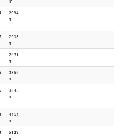
m
4
2094
m
5
2295
m
1
2931
m
5
3355
m
5
3845
m
4
4454
m
3
5123
m