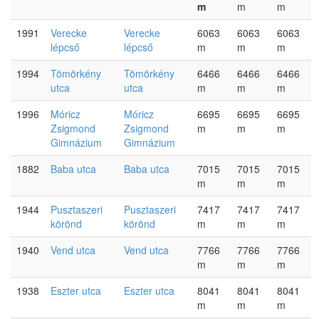
m
m
m
1991
Verecke
Verecke
6063
6063
6063
lépcső
lépcső
m
m
m
1994
Tömörkény
Tömörkény
6466
6466
6466
utca
utca
m
m
m
1996
Móricz
Móricz
6695
6695
6695
Zsigmond
Zsigmond
m
m
m
Gimnázium
Gimnázium
1882
Baba utca
Baba utca
7015
7015
7015
m
m
m
1944
Pusztaszeri
Pusztaszeri
7417
7417
7417
körönd
körönd
m
m
m
1940
Vend utca
Vend utca
7766
7766
7766
m
m
m
1938
Eszter utca
Eszter utca
8041
8041
8041
m
m
m