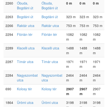
2260
Óbuda,
Óbuda,
0 m
0 m
0 m
Bogdáni út
Bogdáni út
2263
Bogdáni út
Bogdáni út
323 m
323 m
323 m
2266
Raktár utca
Raktár utca
753 m
753 m
753 m
2294
Flórián tér
Flórián tér
1082
1082
1082
m
m
m
2289
Kiscelli utca
Kiscelli utca
1488
1488
1488
m
m
m
2287
Tímár utca
Tímár utca
1971
1971
1971
m
m
m
2284
Nagyszombat
Nagyszombat
2464
2464
2464
utca
utca
m
m
m
690
Kolosy tér
Kolosy tér
2907
2907
2907
m
m
m
1864
Ürömi utca
Ürömi utca
3198
3198
3198