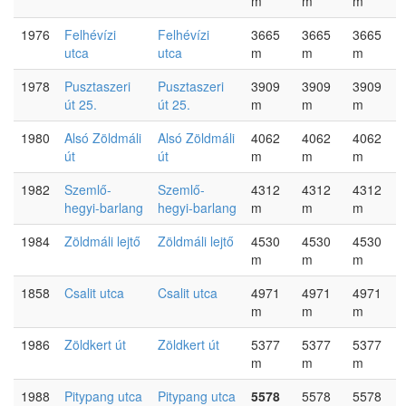
m
m
m
1976
Felhévízi
Felhévízi
3665
3665
3665
utca
utca
m
m
m
1978
Pusztaszeri
Pusztaszeri
3909
3909
3909
út 25.
út 25.
m
m
m
1980
Alsó Zöldmáli
Alsó Zöldmáli
4062
4062
4062
út
út
m
m
m
1982
Szemlő-
Szemlő-
4312
4312
4312
hegyi-barlang
hegyi-barlang
m
m
m
1984
Zöldmáli lejtő
Zöldmáli lejtő
4530
4530
4530
m
m
m
1858
Csalit utca
Csalit utca
4971
4971
4971
m
m
m
1986
Zöldkert út
Zöldkert út
5377
5377
5377
m
m
m
1988
Pitypang utca
Pitypang utca
5578
5578
5578