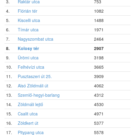
3.
Raktár utca
753
4.
Flórián tér
1082
5.
Kiscelli utca
1488
6.
Tímár utca
1971
7.
Nagyszombat utca
2464
8.
Kolosy tér
2907
9.
Ürömi utca
3198
10.
Felhévízi utca
3665
11.
Pusztaszeri út 25.
3909
12.
Alsó Zöldmáli út
4062
13.
Szemlő-hegyi-barlang
4312
14.
Zöldmáli lejtő
4530
15.
Csalit utca
4971
16.
Zöldkert út
5377
17.
Pitypang utca
5578