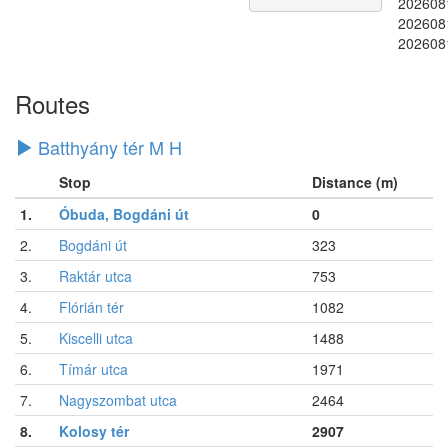
202608
202608
202608
Routes
Batthyány tér M H
Stop
Distance (m)
1.
Óbuda, Bogdáni út
0
2.
Bogdáni út
323
3.
Raktár utca
753
4.
Flórián tér
1082
5.
Kiscelli utca
1488
6.
Tímár utca
1971
7.
Nagyszombat utca
2464
8.
Kolosy tér
2907