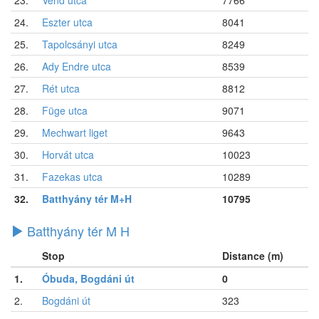
24.
Eszter utca
8041
25.
Tapolcsányi utca
8249
26.
Ady Endre utca
8539
27.
Rét utca
8812
28.
Füge utca
9071
29.
Mechwart liget
9643
30.
Horvát utca
10023
31.
Fazekas utca
10289
32.
Batthyány tér M+H
10795
Batthyány tér M H
Stop
Distance (m)
1.
Óbuda, Bogdáni út
0
2.
Bogdáni út
323