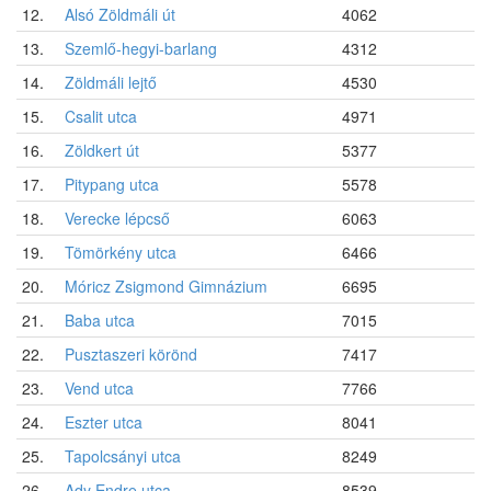
12.
Alsó Zöldmáli út
4062
13.
Szemlő-hegyi-barlang
4312
14.
Zöldmáli lejtő
4530
15.
Csalit utca
4971
16.
Zöldkert út
5377
17.
Pitypang utca
5578
18.
Verecke lépcső
6063
19.
Tömörkény utca
6466
20.
Móricz Zsigmond Gimnázium
6695
21.
Baba utca
7015
22.
Pusztaszeri körönd
7417
23.
Vend utca
7766
24.
Eszter utca
8041
25.
Tapolcsányi utca
8249
26.
Ady Endre utca
8539