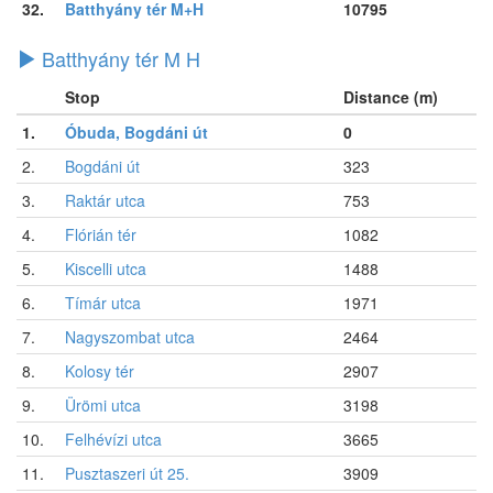
32.
Batthyány tér M+H
10795
Batthyány tér M H
Stop
Distance (m)
1.
Óbuda, Bogdáni út
0
2.
Bogdáni út
323
3.
Raktár utca
753
4.
Flórián tér
1082
5.
Kiscelli utca
1488
6.
Tímár utca
1971
7.
Nagyszombat utca
2464
8.
Kolosy tér
2907
9.
Ürömi utca
3198
10.
Felhévízi utca
3665
11.
Pusztaszeri út 25.
3909