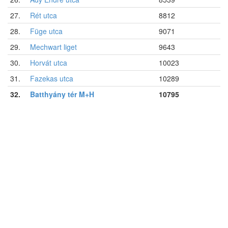
27.
Rét utca
8812
28.
Füge utca
9071
29.
Mechwart liget
9643
30.
Horvát utca
10023
31.
Fazekas utca
10289
32.
Batthyány tér M+H
10795