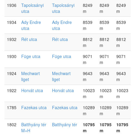
1936
Tapolcsányi
Tapolcsányi
8249
8249
8249
utca
utca
m
m
m
1934
Ady Endre
Ady Endre
8539
8539
8539
utca
utca
m
m
m
1932
Rét utca
Rét utca
8812
8812
8812
m
m
m
1930
Füge utca
Füge utca
9071
9071
9071
m
m
m
1924
Mechwart
Mechwart
9643
9643
9643
liget
liget
m
m
m
1922
Horvát utca
Horvát utca
10023
10023
10023
m
m
m
1785
Fazekas utca
Fazekas utca
10289
10289
10289
m
m
m
1802
Batthyány tér
Batthyány tér
10795
10795
10795
M+H
m
m
m