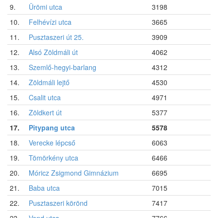
9.
Ürömi utca
3198
10.
Felhévízi utca
3665
11.
Pusztaszeri út 25.
3909
12.
Alsó Zöldmáli út
4062
13.
Szemlő-hegyi-barlang
4312
14.
Zöldmáli lejtő
4530
15.
Csalit utca
4971
16.
Zöldkert út
5377
17.
Pitypang utca
5578
18.
Verecke lépcső
6063
19.
Tömörkény utca
6466
20.
Móricz Zsigmond Gimnázium
6695
21.
Baba utca
7015
22.
Pusztaszeri körönd
7417
23.
Vend utca
7766