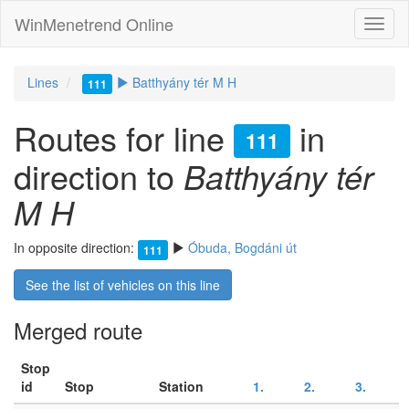
WinMenetrend Online
Lines
Batthyány tér M H
111
Routes for line
in
111
direction to
Batthyány tér
M H
In opposite direction:
Óbuda, Bogdáni út
111
See the list of vehicles on this line
Merged route
Stop
id
Stop
Station
1.
2.
3.